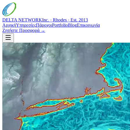
DELTA NETWORK
Inc. · Rhodes · Est. 2013
Αρχική
Υπηρεσίες
Πάροχοι
Portfolio
Blog
Επικοινωνία
Ζητήστε Προσφορά →