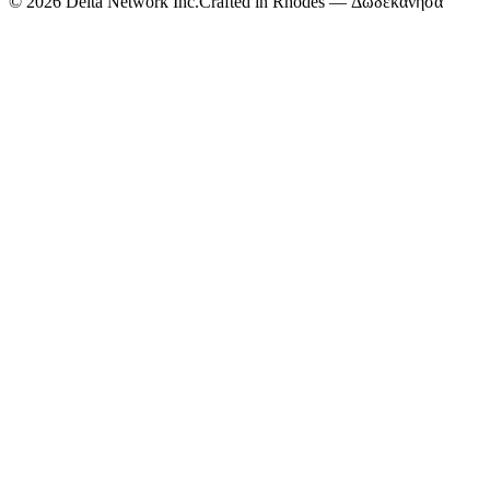
©
2026
Delta Network Inc.
Crafted in Rhodes — Δωδεκάνησα