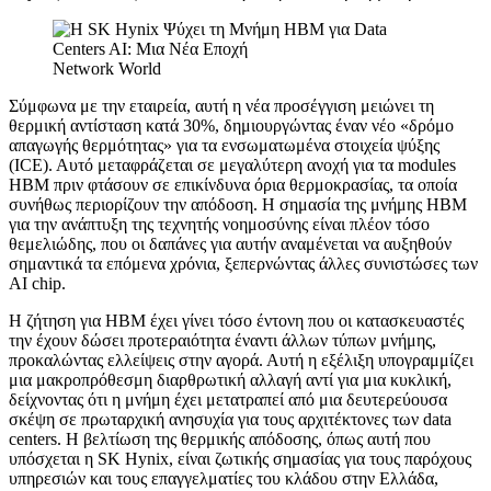
Network World
Σύμφωνα με την εταιρεία, αυτή η νέα προσέγγιση μειώνει τη
θερμική αντίσταση κατά 30%, δημιουργώντας έναν νέο «δρόμο
απαγωγής θερμότητας» για τα ενσωματωμένα στοιχεία ψύξης
(ICE). Αυτό μεταφράζεται σε μεγαλύτερη ανοχή για τα modules
HBM πριν φτάσουν σε επικίνδυνα όρια θερμοκρασίας, τα οποία
συνήθως περιορίζουν την απόδοση. Η σημασία της μνήμης HBM
για την ανάπτυξη της τεχνητής νοημοσύνης είναι πλέον τόσο
θεμελιώδης, που οι δαπάνες για αυτήν αναμένεται να αυξηθούν
σημαντικά τα επόμενα χρόνια, ξεπερνώντας άλλες συνιστώσες των
AI chip.
Η ζήτηση για HBM έχει γίνει τόσο έντονη που οι κατασκευαστές
την έχουν δώσει προτεραιότητα έναντι άλλων τύπων μνήμης,
προκαλώντας ελλείψεις στην αγορά. Αυτή η εξέλιξη υπογραμμίζει
μια μακροπρόθεσμη διαρθρωτική αλλαγή αντί για μια κυκλική,
δείχνοντας ότι η μνήμη έχει μετατραπεί από μια δευτερεύουσα
σκέψη σε πρωταρχική ανησυχία για τους αρχιτέκτονες των data
centers. Η βελτίωση της θερμικής απόδοσης, όπως αυτή που
υπόσχεται η SK Hynix, είναι ζωτικής σημασίας για τους παρόχους
υπηρεσιών και τους επαγγελματίες του κλάδου στην Ελλάδα,