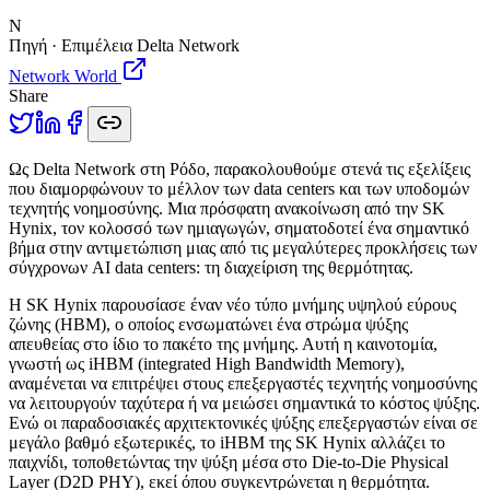
N
Πηγή · Επιμέλεια Delta Network
Network World
Share
Ω
ς Delta Network στη Ρόδο, παρακολουθούμε στενά τις εξελίξεις
που διαμορφώνουν το μέλλον των data centers και των υποδομών
τεχνητής νοημοσύνης. Μια πρόσφατη ανακοίνωση από την SK
Hynix, τον κολοσσό των ημιαγωγών, σηματοδοτεί ένα σημαντικό
βήμα στην αντιμετώπιση μιας από τις μεγαλύτερες προκλήσεις των
σύγχρονων AI data centers: τη διαχείριση της θερμότητας.
Η SK Hynix παρουσίασε έναν νέο τύπο μνήμης υψηλού εύρους
ζώνης (HBM), ο οποίος ενσωματώνει ένα στρώμα ψύξης
απευθείας στο ίδιο το πακέτο της μνήμης. Αυτή η καινοτομία,
γνωστή ως iHBM (integrated High Bandwidth Memory),
αναμένεται να επιτρέψει στους επεξεργαστές τεχνητής νοημοσύνης
να λειτουργούν ταχύτερα ή να μειώσει σημαντικά το κόστος ψύξης.
Ενώ οι παραδοσιακές αρχιτεκτονικές ψύξης επεξεργαστών είναι σε
μεγάλο βαθμό εξωτερικές, το iHBM της SK Hynix αλλάζει το
παιχνίδι, τοποθετώντας την ψύξη μέσα στο Die-to-Die Physical
Layer (D2D PHY), εκεί όπου συγκεντρώνεται η θερμότητα.