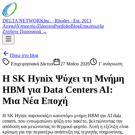
DELTA NETWORK
Inc. · Rhodes · Est. 2013
Αρχική
Υπηρεσίες
Πάροχοι
Portfolio
Blog
Επικοινωνία
Ζητήστε Προσφορά →
Πίσω στο blog
Επιχειρησιακά Δίκτυα
27 Μαΐου 2026
1
' ανάγνωση
Η SK Hynix Ψύχει τη Μνήμη
HBM για Data Centers AI:
Μια Νέα Εποχή
Η SK Hynix παρουσιάζει καινοτόμο μνήμη HBM για AI data
centers, που ενσωματώνει ψύξη στο πακέτο, βελτιώνοντας την
απόδοση και μειώνοντας το θερμικό φορτίο. Αυτή η εξέλιξη είναι
κρίσιμη για την περαιτέρω ανάπτυξη της τεχνητής νοημοσύνης.