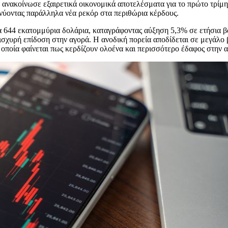
 ανακοίνωσε εξαιρετικά οικονομικά αποτελέσματα για το πρώτο τρίμη
κνύοντας παράλληλα νέα ρεκόρ στα περιθώρια κέρδους.
α 644 εκατομμύρια δολάρια, καταγράφοντας αύξηση 5,3% σε ετήσια β
 ισχυρή επίδοση στην αγορά. Η ανοδική πορεία αποδίδεται σε μεγάλο
οποία φαίνεται πως κερδίζουν ολοένα και περισσότερο έδαφος στην 