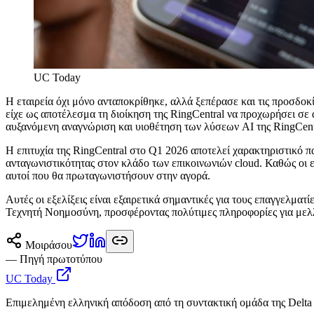
UC Today
Η εταιρεία όχι μόνο ανταποκρίθηκε, αλλά ξεπέρασε και τις προσδο
είχε ως αποτέλεσμα τη διοίκηση της RingCentral να προχωρήσει σε
αυξανόμενη αναγνώριση και υιοθέτηση των λύσεων AI της RingCentr
Η επιτυχία της RingCentral στο Q1 2026 αποτελεί χαρακτηριστικό 
ανταγωνιστικότητας στον κλάδο των επικοινωνιών cloud. Καθώς οι επ
αυτοί που θα πρωταγωνιστήσουν στην αγορά.
Αυτές οι εξελίξεις είναι εξαιρετικά σημαντικές για τους επαγγελμ
Τεχνητή Νοημοσύνη, προσφέροντας πολύτιμες πληροφορίες για μελλο
Μοιράσου
— Πηγή πρωτοτύπου
UC Today
Επιμελημένη ελληνική απόδοση από τη συντακτική ομάδα της Delta 