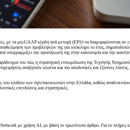
κίες, με τα μη-GAAP κέρδη ανά μετοχή (EPS) να διαμορφώνονται σε ε
 αναθεώρηση των προβλέψεών της για ολόκληρο το έτος, σηματοδοτώντ
al υπογραμμίζει την προσήλωσή της στην καινοτομία και την ικανότη
παράδειγμα του πώς η στρατηγική ενσωμάτωση της Τεχνητής Νοημοσύν
ιχειρήσεις αναζητούν ολοένα και πιο αποδοτικές και έξυπνες λύσεις, 
ατίες του κλάδου των τηλεπικοινωνιών στην Ελλάδα, καθώς αναδεικνύο
ντικές επενδύσεις και στρατηγικές.
Network με χρήση AI, με βάση το πρωτότυπο άρθρο. Για το πλήρες κ