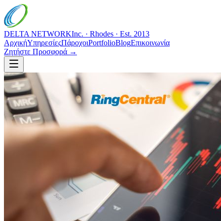
DELTA NETWORK
Inc. · Rhodes · Est. 2013
Αρχική
Υπηρεσίες
Πάροχοι
Portfolio
Blog
Επικοινωνία
Ζητήστε Προσφορά →