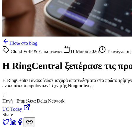
Πίσω στο blog
Cloud VoIP & Επικοινωνίες
11 Μαΐου 2026
1
' ανάγνωση
Η RingCentral ξεπέρασε τις πρ
Η RingCentral ανακοίνωσε ισχυρά αποτελέσματα στο πρώτο τρίμηνο 
ενσωμάτωση προϊόντων Τεχνητής Νοημοσύνης.
U
Πηγή · Επιμέλεια Delta Network
UC Today
Share