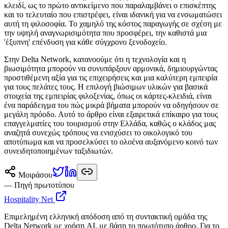
κλειδί, ως το πρώτο αντικείμενο που παραλαμβάνει ο επισκέπτης
και το τελευταίο που επιστρέφει, είναι ιδανική για να ενσωματώσει
αυτή τη φιλοσοφία. Το χαμηλό της κόστος παραγωγής σε σχέση με
την υψηλή αναγνωρισιμότητα που προσφέρει, την καθιστά μια
'έξυπνη' επένδυση για κάθε σύγχρονο ξενοδοχείο.
Στην Delta Network, κατανοούμε ότι η τεχνολογία και η
βιωσιμότητα μπορούν να συνυπάρξουν αρμονικά, δημιουργώντας
προστιθέμενη αξία για τις επιχειρήσεις και μια καλύτερη εμπειρία
για τους πελάτες τους. Η επιλογή βιώσιμων υλικών για βασικά
στοιχεία της εμπειρίας φιλοξενίας, όπως οι κάρτες-κλειδιά, είναι
ένα παράδειγμα του πώς μικρά βήματα μπορούν να οδηγήσουν σε
μεγάλη πρόοδο. Αυτό το άρθρο είναι εξαιρετικά επίκαιρο για τους
επαγγελματίες του τουρισμού στην Ελλάδα, καθώς ο κλάδος μας
αναζητά συνεχώς τρόπους να ενισχύσει το οικολογικό του
αποτύπωμα και να προσελκύσει το ολοένα αυξανόμενο κοινό των
συνειδητοποιημένων ταξιδιωτών.
Μοιράσου
— Πηγή πρωτοτύπου
Hospitality Net
Επιμελημένη ελληνική απόδοση από τη συντακτική ομάδα της
Delta Network με χρήση AI, με βάση το πρωτότυπο άρθρο. Για το