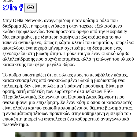
Σ
την Delta Network, αναγνωρίζουμε τον κρίσιμο ρόλο που
διαδραματίζει η πρώτη εντύπωση στον ταχέως εξελισσόμενο
κλάδο της φιλοξενίας. Ένα πρόσφατο άρθρο από την Hospitality
Net επισημαίνει με ιδιαίτερη σαφήνεια πώς ακόμα και το πιο
ταπεινό αντικείμενο, όπως η κάρτα-κλειδί του δωματίου, μπορεί να
αποτελέσει ένα ισχυρό μήνυμα σχετικά με τη δέσμευση ενός
ξενοδοχείου στη βιωσιμότητα. Πρόκειται για έναν φυσικό κόμβο
αλληλεπίδρασης που συχνά υποτιμάται, αλλά η επιλογή του υλικού
κατασκευής του φέρει μεγάλο βάρος.
Το άρθρο υποστηρίζει ότι οι φιλικές προς το περιβάλλον κάρτες,
κατασκευασμένες από ανακυκλωμένα υλικά ή βιοδιασπώμενα
πολυμερή, δεν είναι απλώς μια 'πράσινη' προσθήκη. Είναι μια
ορατή, απτή απόδειξη των ευρύτερων δεσμεύσεων ESG
(Περιβαλλοντικά, Κοινωνικά και Εταιρική Διακυβέρνηση) που
αναλαμβάνει μια επιχείρηση. Σε έναν κόσμο όπου οι καταναλωτές
είναι ολοένα και πιο ευαισθητοποιημένοι σε θέματα βιωσιμότητας,
η ενσωμάτωση τέτοιων πρακτικών στην καθημερινή εμπειρία του
επισκέπτη μπορεί να αποτελέσει ένα καθοριστικό ανταγωνιστικό
πλεονέκτημα.