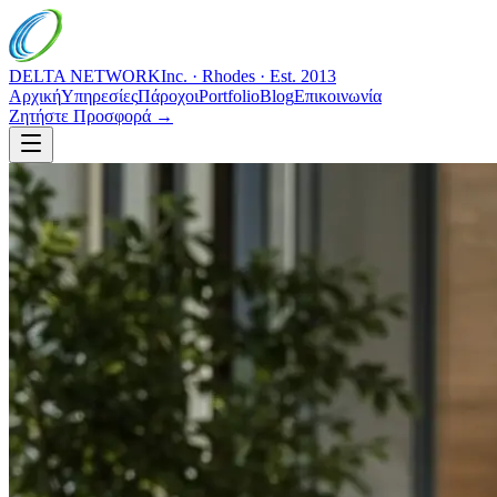
DELTA NETWORK
Inc. · Rhodes · Est. 2013
Αρχική
Υπηρεσίες
Πάροχοι
Portfolio
Blog
Επικοινωνία
Ζητήστε Προσφορά →