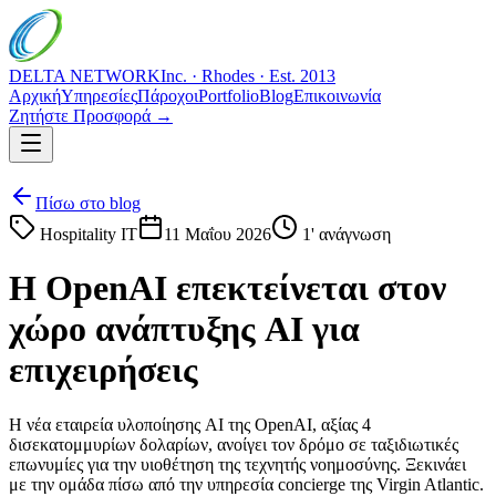
DELTA NETWORK
Inc. · Rhodes · Est. 2013
Αρχική
Υπηρεσίες
Πάροχοι
Portfolio
Blog
Επικοινωνία
Ζητήστε Προσφορά →
Πίσω στο blog
Hospitality IT
11 Μαΐου 2026
1
' ανάγνωση
Η OpenAI επεκτείνεται στον
χώρο ανάπτυξης AI για
επιχειρήσεις
Η νέα εταιρεία υλοποίησης AI της OpenAI, αξίας 4
δισεκατομμυρίων δολαρίων, ανοίγει τον δρόμο σε ταξιδιωτικές
επωνυμίες για την υιοθέτηση της τεχνητής νοημοσύνης. Ξεκινάει
με την ομάδα πίσω από την υπηρεσία concierge της Virgin Atlantic.