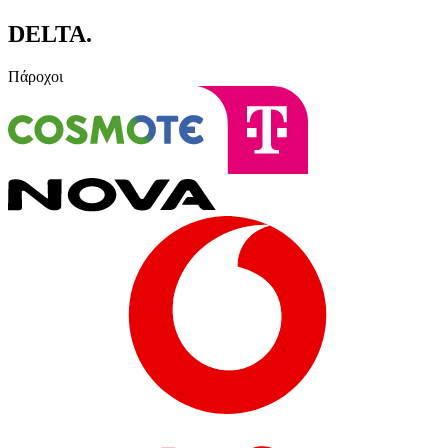
DELTA
.
Πάροχοι