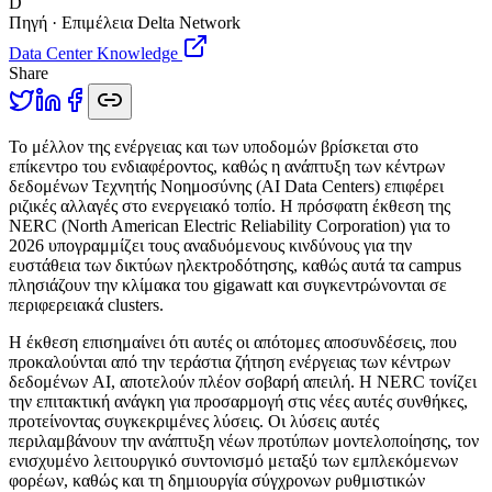
D
Πηγή · Επιμέλεια Delta Network
Data Center Knowledge
Share
T
o μέλλον της ενέργειας και των υποδομών βρίσκεται στο
επίκεντρο του ενδιαφέροντος, καθώς η ανάπτυξη των κέντρων
δεδομένων Τεχνητής Νοημοσύνης (AI Data Centers) επιφέρει
ριζικές αλλαγές στο ενεργειακό τοπίο. Η πρόσφατη έκθεση της
NERC (North American Electric Reliability Corporation) για το
2026 υπογραμμίζει τους αναδυόμενους κινδύνους για την
ευστάθεια των δικτύων ηλεκτροδότησης, καθώς αυτά τα campus
πλησιάζουν την κλίμακα του gigawatt και συγκεντρώνονται σε
περιφερειακά clusters.
Η έκθεση επισημαίνει ότι αυτές οι απότομες αποσυνδέσεις, που
προκαλούνται από την τεράστια ζήτηση ενέργειας των κέντρων
δεδομένων AI, αποτελούν πλέον σοβαρή απειλή. Η NERC τονίζει
την επιτακτική ανάγκη για προσαρμογή στις νέες αυτές συνθήκες,
προτείνοντας συγκεκριμένες λύσεις. Οι λύσεις αυτές
περιλαμβάνουν την ανάπτυξη νέων προτύπων μοντελοποίησης, τον
ενισχυμένο λειτουργικό συντονισμό μεταξύ των εμπλεκόμενων
φορέων, καθώς και τη δημιουργία σύγχρονων ρυθμιστικών