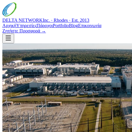
DELTA NETWORK
Inc. · Rhodes · Est. 2013
Αρχική
Υπηρεσίες
Πάροχοι
Portfolio
Blog
Επικοινωνία
Ζητήστε Προσφορά →