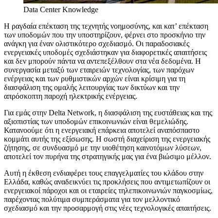
Data Center Knowledge
Η ραγδαία επέκταση της τεχνητής νοημοσύνης, και κατ’ επέκταση
των υποδομών που την υποστηρίζουν, φέρνει στο προσκήνιο την
ανάγκη για έναν ολιστικότερο σχεδιασμό. Οι παραδοσιακές
ενεργειακές υποδομές σχεδιάστηκαν για διαφορετικές απαιτήσεις
και δεν μπορούν πάντα να αντεπεξέλθουν στα νέα δεδομένα. Η
συνεργασία μεταξύ των εταιρειών τεχνολογίας, των παρόχων
ενέργειας και των ρυθμιστικών αρχών είναι κρίσιμη για τη
διασφάλιση της ομαλής λειτουργίας των δικτύων και την
απρόσκοπτη παροχή ηλεκτρικής ενέργειας.
Για εμάς στην Delta Network, η διασφάλιση της ευστάθειας και της
αξιοπιστίας των υποδομών επικοινωνιών είναι θεμελιώδης.
Κατανοούμε ότι η ενεργειακή επάρκεια αποτελεί αναπόσπαστο
κομμάτι αυτής της εξίσωσης. Η σωστή διαχείριση της ενεργειακής
ζήτησης, σε συνδυασμό με την υιοθέτηση καινοτόμων λύσεων,
αποτελεί τον πυρήνα της στρατηγικής μας για ένα βιώσιμο μέλλον.
Αυτή η έκθεση ενδιαφέρει τους επαγγελματίες του κλάδου στην
Ελλάδα, καθώς αναδεικνύει τις προκλήσεις που αντιμετωπίζουν οι
ενεργειακοί πάροχοι και οι εταιρείες τηλεπικοινωνιών παγκοσμίως,
παρέχοντας πολύτιμα συμπεράσματα για τον μελλοντικό
σχεδιασμό και την προσαρμογή στις νέες τεχνολογικές απαιτήσεις.