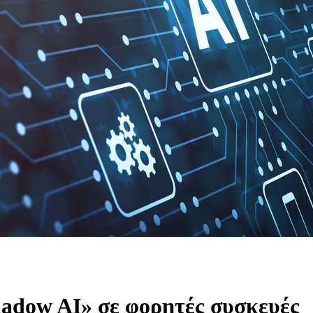
hadow AI» σε φορητές συσκευές