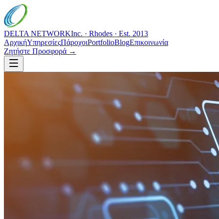
DELTA NETWORK
Inc. · Rhodes · Est. 2013
Αρχική
Υπηρεσίες
Πάροχοι
Portfolio
Blog
Επικοινωνία
Ζητήστε Προσφορά →