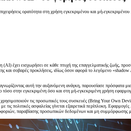
 επιχειρήσεις ορατότητα στη χρήση εγκεκριμένου και μή-εγκεκριμένο
ύνη (AI) έχει εισχωρήσει σε κάθε πτυχή της επαγγελματικής ζωής, πρ
ί της και σοβαρές προκλήσεις, ιδίως όσον αφορά το λεγόμενο «shado
γνωρίζοντας αυτή την αυξανόμενη ανάγκη, παρουσίασε πρόσφατα μια 
χο τόσο στην εγκεκριμένη όσο και στη μή-εγκεκριμένη χρήση εφαρμογ
ι χρησιμοποιούν τις προσωπικές τους συσκευές (Bring Your Own Devi
 τις πολιτικές ασφαλείας γίνεται εξαιρετικά περίπλοκη. Εφαρμογές 
πληροφοριών, παραβίασης προσωπικών δεδομένων και μη συμμόρφωσης