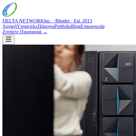
DELTA NETWORK
Inc. · Rhodes · Est. 2013
Αρχική
Υπηρεσίες
Πάροχοι
Portfolio
Blog
Επικοινωνία
Ζητήστε Προσφορά →