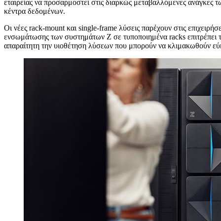
εταιρείας να προσαρμοστεί στις διαρκώς μεταβαλλόμενες ανάγκες τ
κέντρα δεδομένων.
Οι νέες rack-mount και single-frame λύσεις παρέχουν στις επιχειρή
ενσωμάτωσης των συστημάτων Z σε τυποποιημένα racks επιτρέπει 
απαραίτητη την υιοθέτηση λύσεων που μπορούν να κλιμακωθούν εύκ