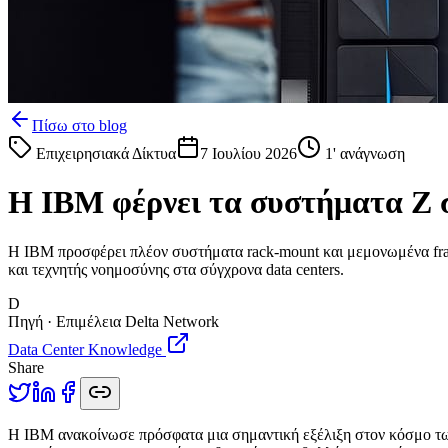
Πίσω στο blog
Επιχειρησιακά Δίκτυα
7 Ιουλίου 2026
1
' ανάγνωση
Η IBM φέρνει τα συστήματα Z σ
Η IBM προσφέρει πλέον συστήματα rack-mount και μεμονωμένα frame
και τεχνητής νοημοσύνης στα σύγχρονα data centers.
D
Πηγή · Επιμέλεια Delta Network
Data Center Knowledge
Share
Η
IBM ανακοίνωσε πρόσφατα μια σημαντική εξέλιξη στον κόσμο των d