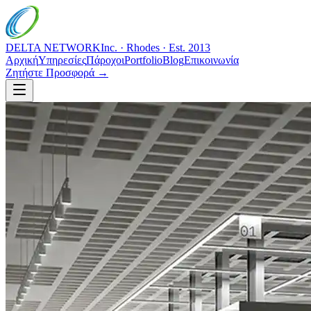
DELTA NETWORK
Inc. · Rhodes · Est. 2013
Αρχική
Υπηρεσίες
Πάροχοι
Portfolio
Blog
Επικοινωνία
Ζητήστε Προσφορά →