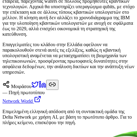
εταιρεία, παρέχοντας wafers σε πολλούς προμηθευτές κβαντικών
τεχνολογιών. Αρχικά θα υποστηρίζει υπεραγώγιμα qubits, με στόχο
την επέκταση και σε άλλους τύπους κβαντικών υπολογιστών στο
μέλλον. Η κίνηση αυτή δεν αλλάζει το χρονοδιάγραμμα της IBM
για την υλοποίηση κβαντικών υπολογιστών με ανοχή σε σφάλματα
έως το 2029, αλλά ενισχύει οικονομικά τη στρατηγική της
κατεύθυνση.
Επαγγελματίες του κλάδου στην Ελλάδα οφείλουν να
παρακολουθούν στενά αυτές τις εξελίξεις, καθώς η κβαντική
υπολογιστική αναμένεται να μετασχηματίσει τη βιομηχανία των
τηλεπικοινωνιών, προσφέροντας πρωτοφανείς δυνατότητες στην
ασφάλεια δεδομένων, την ανάλυση δικτύων και την ανάπτυξη νέων
υπηρεσιών.
Μοιράσου
— Πηγή πρωτοτύπου
Network World
Επιμελημένη ελληνική απόδοση από τη συντακτική ομάδα της
Delta Network με χρήση AI, με βάση το πρωτότυπο άρθρο. Για το
πλήρες κείμενο, επισκέψου την πηγή.