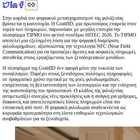
Σ
την καρδιά του ψηφιακού μετασχηματισμού της φιλοξενίας
βρίσκεται η καινοτομία. Η GratifID, μια πρωτοπόρος εταιρεία στον
τομέα των πληρωμών, παρουσίασε με μεγάλη επιτυχία την
πλατφόρμα TIPMO στο φετινό συνέδριο HITEC 2026. Το TIPMO
αποτελεί μια εξελιγμένη λύση για την ψηφιακή διαχείριση
φιλοδωρημάτων, αξιοποιώντας την τεχνολογία NFC (Near Field
Communication) για να προσφέρει άμεσες και ασφαλείς πληρωμές
απευθείας στους εργαζόμενους των ξενοδοχειακών μονάδων.
Η πλατφόρμα της GratifID δεν αφορά μόνο την ευκολία των
συναλλαγών. Παρέχει στους ξενοδόχους πολύτιμες πληροφορίες
σε πραγματικό χρόνο σχετικά με τις ροές φιλοδωρημάτων,
επιτρέποντας τη βελτιστοποίηση των λειτουργιών και την ενίσχυση
της ικανοποίησης του προσωπικού. Ο κλάδος της φιλοξενίας
αντιμετωπίζει συνεχώς νέες προκλήσεις και η ανάγκη για γρήγορες,
διαφανείς και αποτελεσματικές λύσεις πληρωμών είναι πιο
επιτακτική από ποτέ. Η ψηφιακή φιλοδωρία αναδεικνύεται ως
κορυφαία προτεραιότητα στη λίστα επιθυμιών τεχνολογικών
αναβαθμίσεων για τα ξενοδοχεία.