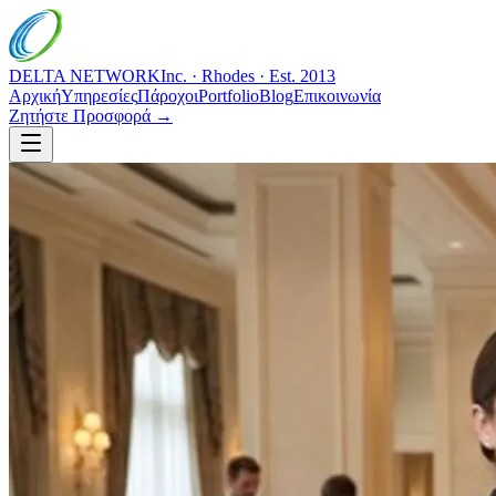
DELTA NETWORK
Inc. · Rhodes · Est. 2013
Αρχική
Υπηρεσίες
Πάροχοι
Portfolio
Blog
Επικοινωνία
Ζητήστε Προσφορά →