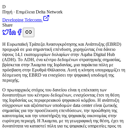
D
Πηγή · Επιμέλεια Delta Network
Developing Telecoms
Share
Η
Ευρωπαϊκή Τράπεζα Ανασυγκρότησης και Ανάπτυξης (EBRD)
προχωρά σε μια σημαντική επένδυση, χορηγώντας ένα δάνειο
ύψους 14,1 εκατομμυρίων δολαρίων στην Aqaba Digital Hub
(ADH). Το ADH, ένα κέντρο δεδομένων στρατηγικής σημασίας,
βρίσκεται στην Άκαμπα της Ιορδανίας, μια παράκτια πόλη με
πρόσβαση στην Ερυθρά Θάλασσα. Αυτή η κίνηση υπογραμμίζει τη
δέσμευση της EBRD να ενισχύσει την ψηφιακή υποδομή της
περιοχής.
Ο πρωταρχικός στόχος του δανείου είναι η επέκταση των
δυνατοτήτων του κέντρου δεδομένων, ενισχύοντας έτσι τη θέση
της Ιορδανίας ως περιφερειακού ψηφιακού κόμβου. Η ανάπτυξη
σύγχρονων και αξιόπιστων υποδομών data center είναι ζωτικής
σημασίας για την προσέλκυση επενδύσεων, την προώθηση της
καινοτομίας και την υποστήριξη της ψηφιακής οικονομίας στην
ευρύτερη περιοχή. Η Άκαμπα, με τη γεωγραφική της θέση, έχει τη
δυνατότητα να καταστεί πύλη για τις ψηφιακές υπηρεσίες προς τη