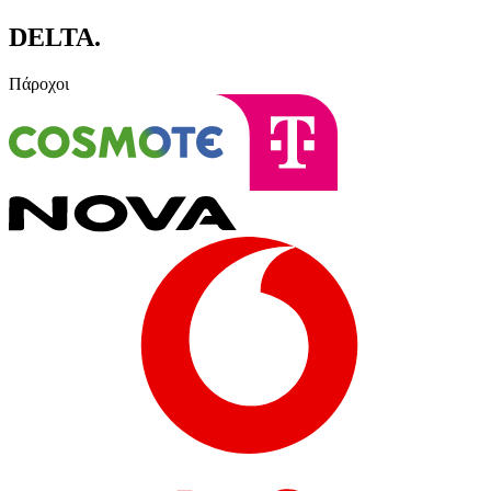
DELTA
.
Πάροχοι