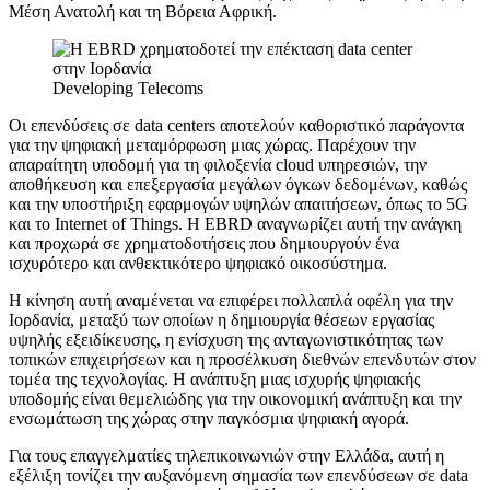
Μέση Ανατολή και τη Βόρεια Αφρική.
Developing Telecoms
Οι επενδύσεις σε data centers αποτελούν καθοριστικό παράγοντα
για την ψηφιακή μεταμόρφωση μιας χώρας. Παρέχουν την
απαραίτητη υποδομή για τη φιλοξενία cloud υπηρεσιών, την
αποθήκευση και επεξεργασία μεγάλων όγκων δεδομένων, καθώς
και την υποστήριξη εφαρμογών υψηλών απαιτήσεων, όπως το 5G
και το Internet of Things. Η EBRD αναγνωρίζει αυτή την ανάγκη
και προχωρά σε χρηματοδοτήσεις που δημιουργούν ένα
ισχυρότερο και ανθεκτικότερο ψηφιακό οικοσύστημα.
Η κίνηση αυτή αναμένεται να επιφέρει πολλαπλά οφέλη για την
Ιορδανία, μεταξύ των οποίων η δημιουργία θέσεων εργασίας
υψηλής εξειδίκευσης, η ενίσχυση της ανταγωνιστικότητας των
τοπικών επιχειρήσεων και η προσέλκυση διεθνών επενδυτών στον
τομέα της τεχνολογίας. Η ανάπτυξη μιας ισχυρής ψηφιακής
υποδομής είναι θεμελιώδης για την οικονομική ανάπτυξη και την
ενσωμάτωση της χώρας στην παγκόσμια ψηφιακή αγορά.
Για τους επαγγελματίες τηλεπικοινωνιών στην Ελλάδα, αυτή η
εξέλιξη τονίζει την αυξανόμενη σημασία των επενδύσεων σε data