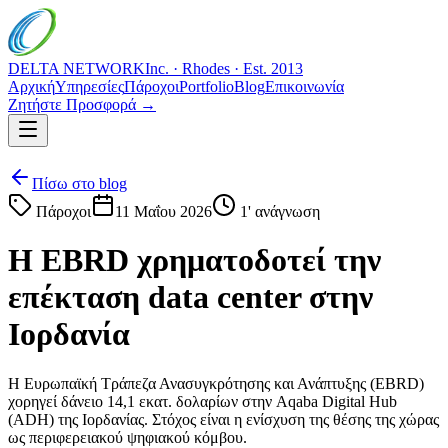
DELTA NETWORK
Inc. · Rhodes · Est. 2013
Αρχική
Υπηρεσίες
Πάροχοι
Portfolio
Blog
Επικοινωνία
Ζητήστε Προσφορά →
Πίσω στο blog
Πάροχοι
11 Μαΐου 2026
1
' ανάγνωση
Η EBRD χρηματοδοτεί την
επέκταση data center στην
Ιορδανία
Η Ευρωπαϊκή Τράπεζα Ανασυγκρότησης και Ανάπτυξης (EBRD)
χορηγεί δάνειο 14,1 εκατ. δολαρίων στην Aqaba Digital Hub
(ADH) της Ιορδανίας. Στόχος είναι η ενίσχυση της θέσης της χώρας
ως περιφερειακού ψηφιακού κόμβου.