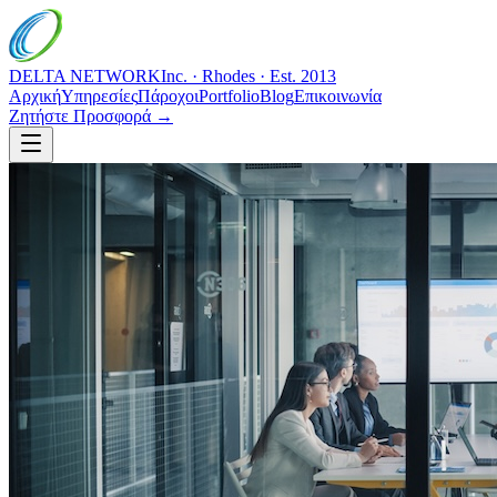
DELTA NETWORK
Inc. · Rhodes · Est. 2013
Αρχική
Υπηρεσίες
Πάροχοι
Portfolio
Blog
Επικοινωνία
Ζητήστε Προσφορά →