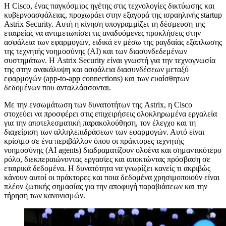
Η
Cisco, ένας παγκόσμιος ηγέτης στις τεχνολογίες δικτύωσης και
κυβερνοασφάλειας, προχωράει στην εξαγορά της ισραηλινής startup
Astrix Security. Αυτή η κίνηση υπογραμμίζει τη δέσμευση της
εταιρείας να αντιμετωπίσει τις αναδυόμενες προκλήσεις στην
ασφάλεια των εφαρμογών, ειδικά εν μέσω της ραγδαίας εξάπλωσης
της τεχνητής νοημοσύνης (AI) και των διασυνδεδεμένων
συστημάτων. Η Astrix Security είναι γνωστή για την τεχνογνωσία
της στην ανακάλυψη και ασφάλεια διασυνδέσεων μεταξύ
εφαρμογών (app-to-app connections) και των ευαίσθητων
δεδομένων που ανταλλάσσονται.
Με την ενσωμάτωση των δυνατοτήτων της Astrix, η Cisco
στοχεύει να προσφέρει στις επιχειρήσεις ολοκληρωμένα εργαλεία
για την αποτελεσματική παρακολούθηση, τον έλεγχο και τη
διαχείριση των αλληλεπιδράσεων των εφαρμογών. Αυτό είναι
κρίσιμο σε ένα περιβάλλον όπου οι πράκτορες τεχνητής
νοημοσύνης (AI agents) διαδραματίζουν ολοένα και σημαντικότερο
ρόλο, διεκπεραιώνοντας εργασίες και αποκτώντας πρόσβαση σε
εταιρικά δεδομένα. Η δυνατότητα να γνωρίζει κανείς τι ακριβώς
κάνουν αυτοί οι πράκτορες και ποια δεδομένα χρησιμοποιούν είναι
πλέον ζωτικής σημασίας για την αποφυγή παραβιάσεων και την
τήρηση των κανονισμών.