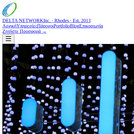
DELTA NETWORK
Inc. · Rhodes · Est. 2013
Αρχική
Υπηρεσίες
Πάροχοι
Portfolio
Blog
Επικοινωνία
Ζητήστε Προσφορά →