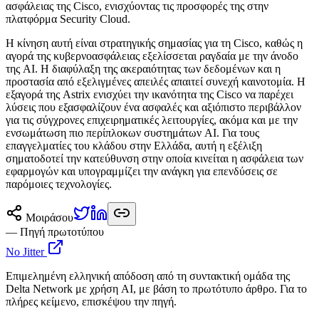
ασφάλειας της Cisco, ενισχύοντας τις προσφορές της στην
πλατφόρμα Security Cloud.
Η κίνηση αυτή είναι στρατηγικής σημασίας για τη Cisco, καθώς η
αγορά της κυβερνοασφάλειας εξελίσσεται ραγδαία με την άνοδο
της AI. Η διαφύλαξη της ακεραιότητας των δεδομένων και η
προστασία από εξελιγμένες απειλές απαιτεί συνεχή καινοτομία. Η
εξαγορά της Astrix ενισχύει την ικανότητα της Cisco να παρέχει
λύσεις που εξασφαλίζουν ένα ασφαλές και αξιόπιστο περιβάλλον
για τις σύγχρονες επιχειρηματικές λειτουργίες, ακόμα και με την
ενσωμάτωση πιο περίπλοκων συστημάτων AI. Για τους
επαγγελματίες του κλάδου στην Ελλάδα, αυτή η εξέλιξη
σηματοδοτεί την κατεύθυνση στην οποία κινείται η ασφάλεια των
εφαρμογών και υπογραμμίζει την ανάγκη για επενδύσεις σε
παρόμοιες τεχνολογίες.
Μοιράσου
— Πηγή πρωτοτύπου
No Jitter
Επιμελημένη ελληνική απόδοση από τη συντακτική ομάδα της
Delta Network με χρήση AI, με βάση το πρωτότυπο άρθρο. Για το
πλήρες κείμενο, επισκέψου την πηγή.