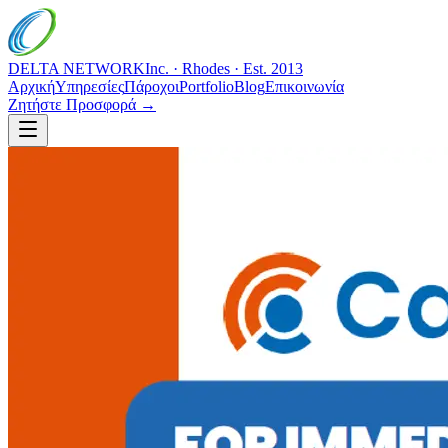
DELTA NETWORK
Inc. · Rhodes · Est. 2013
Αρχική
Υπηρεσίες
Πάροχοι
Portfolio
Blog
Επικοινωνία
Ζητήστε Προσφορά →