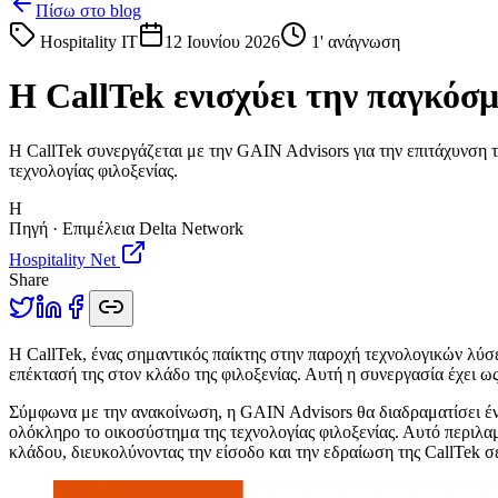
Πίσω στο blog
Hospitality IT
12 Ιουνίου 2026
1
' ανάγνωση
Η CallTek ενισχύει την παγκόσμ
Η CallTek συνεργάζεται με την GAIN Advisors για την επιτάχυνση τ
τεχνολογίας φιλοξενίας.
H
Πηγή · Επιμέλεια Delta Network
Hospitality Net
Share
Η
CallTek, ένας σημαντικός παίκτης στην παροχή τεχνολογικών λύ
επέκτασή της στον κλάδο της φιλοξενίας. Αυτή η συνεργασία έχει ως
Σύμφωνα με την ανακοίνωση, η GAIN Advisors θα διαδραματίσει έ
ολόκληρο το οικοσύστημα της τεχνολογίας φιλοξενίας. Αυτό περιλαμ
κλάδου, διευκολύνοντας την είσοδο και την εδραίωση της CallTek σε