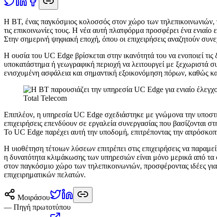
Η
BT, ένας παγκόσμιος κολοσσός στον χώρο των τηλεπικοινωνιών, π
τις επικοινωνίες τους. Η νέα αυτή πλατφόρμα προσφέρει ένα ενιαίο
Στην σημερινή ψηφιακή εποχή, όπου οι επιχειρήσεις αναζητούν συν
Η ουσία του UC Edge βρίσκεται στην ικανότητά του να ενοποιεί τις 
υποκατάστημα ή γεωγραφική περιοχή να λειτουργεί με ξεχωριστά συσ
ενισχυμένη ασφάλεια και σημαντική εξοικονόμηση πόρων, καθώς κα
Total Telecom
Επιπλέον, η υπηρεσία UC Edge σχεδιάστηκε με γνώμονα την υποστή
επιχειρήσεις επενδύουν σε εργαλεία συνεργασίας που βασίζονται στη
Το UC Edge παρέχει αυτή την υποδομή, επιτρέποντας την απρόσκοπ
Η υιοθέτηση τέτοιων λύσεων επιτρέπει στις επιχειρήσεις να παραμ
η δυνατότητα κλιμάκωσης των υπηρεσιών είναι μόνο μερικά από τα 
στον παγκόσμιο χώρο των τηλεπικοινωνιών, προσφέροντας ιδέες για
επιχειρηματικών πελατών.
Μοιράσου
— Πηγή πρωτοτύπου