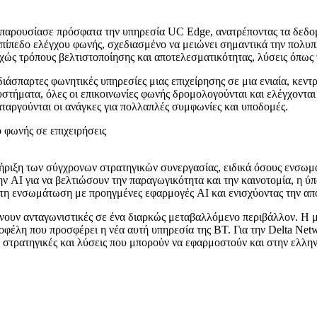
αρουσίασε πρόσφατα την υπηρεσία UC Edge, ανατρέποντας τα δεδομένα
 επίπεδο ελέγχου φωνής, σχεδιασμένο να μειώνει σημαντικά την πολυπ
εχώς τρόπους βελτιστοποίησης και αποτελεσματικότητας, λύσεις όπως 
διάσπαρτες φωνητικές υπηρεσίες μιας επιχείρησης σε μια ενιαία, κεντ
τήματα, όλες οι επικοινωνίες φωνής δρομολογούνται και ελέγχονται 
ταργούνται οι ανάγκες για πολλαπλές συμφωνίες και υποδομές.
ριξη των σύγχρονων στρατηγικών συνεργασίας, ειδικά όσους ενσωμα
ν AI για να βελτιώσουν την παραγωγικότητα και την καινοτομία, η ύπ
τη ενσωμάτωση με προηγμένες εφαρμογές AI και ενισχύοντας την απ
είνουν ανταγωνιστικές σε ένα διαρκώς μεταβαλλόμενο περιβάλλον. Η 
οφέλη που προσφέρει η νέα αυτή υπηρεσία της BT. Για την Delta Netw
 στρατηγικές και λύσεις που μπορούν να εφαρμοστούν και στην ελλην