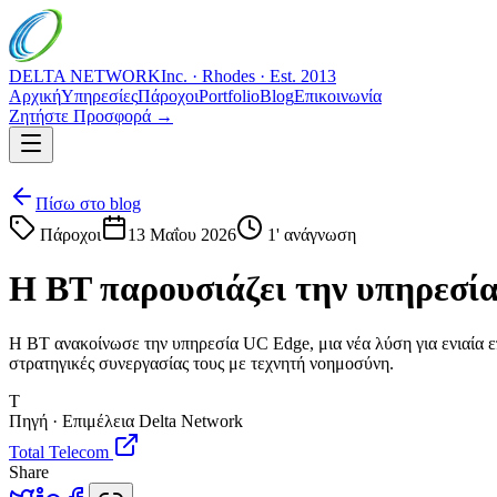
DELTA NETWORK
Inc. · Rhodes · Est. 2013
Αρχική
Υπηρεσίες
Πάροχοι
Portfolio
Blog
Επικοινωνία
Ζητήστε Προσφορά →
Πίσω στο blog
Πάροχοι
13 Μαΐου 2026
1
' ανάγνωση
Η BT παρουσιάζει την υπηρεσία 
Η BT ανακοίνωσε την υπηρεσία UC Edge, μια νέα λύση για ενιαία ε
στρατηγικές συνεργασίας τους με τεχνητή νοημοσύνη.
T
Πηγή · Επιμέλεια Delta Network
Total Telecom
Share