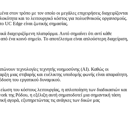
 στον τρόπο με τον οποίο οι μεγάλες επιχειρήσεις διαχειρίζονται
λοκότητα και το λειτουργικό κόστος για πολυεθνικούς οργανισμούς.
το UC Edge είναι ζωτικής σημασίας.
ρικά διαχειριζόμενη πλατφόρμα. Αυτό σημαίνει ότι αντί κάθε
από ένα κοινό σημείο. Το αποτέλεσμα είναι απλούστερη διαχείριση,
τώνουν τεχνολογίες τεχνητής νοημοσύνης (AI). Καθώς οι
αρξη μιας στιβαρής και ευέλικτης υποδομής φωνής είναι απαραίτητη.
όδοση του εργατικού δυναμικού.
μείωση του κόστους λειτουργίας, η απλοποίηση των διαδικασιών και
ork της Ρόδου, η εξέλιξη αυτή σηματοδοτεί μια σημαντική τάση
ική αγορά, εξυπηρετώντας τις ανάγκες των δικών μας