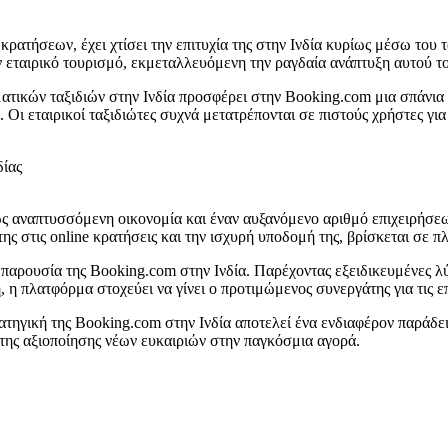
ρατήσεων, έχει χτίσει την επιτυχία της στην Ινδία κυρίως μέσω του
ν εταιρικό τουρισμό, εκμεταλλευόμενη την ραγδαία ανάπτυξη αυτού 
τικών ταξιδιών στην Ινδία προσφέρει στην Booking.com μια σπάνια ευ
Οι εταιρικοί ταξιδιώτες συχνά μετατρέπονται σε πιστούς χρήστες για
ώς αναπτυσσόμενη οικονομία και έναν αυξανόμενο αριθμό επιχειρήσεω
 στις online κρατήσεις και την ισχυρή υποδομή της, βρίσκεται σε πλ
παρουσία της Booking.com στην Ινδία. Παρέχοντας εξειδικευμένες λύσ
 η πλατφόρμα στοχεύει να γίνει ο προτιμώμενος συνεργάτης για τις επ
ρατηγική της Booking.com στην Ινδία αποτελεί ένα ενδιαφέρον παράδ
της αξιοποίησης νέων ευκαιριών στην παγκόσμια αγορά.