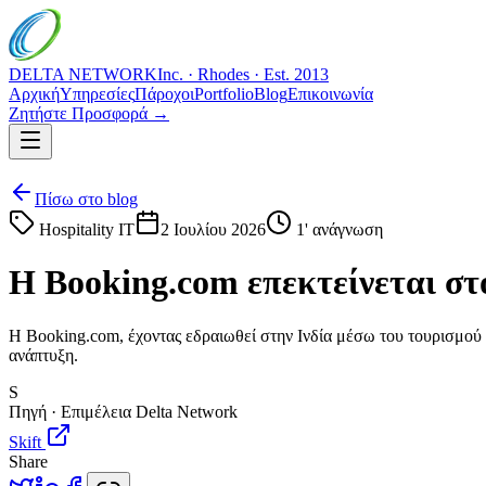
DELTA NETWORK
Inc. · Rhodes · Est. 2013
Αρχική
Υπηρεσίες
Πάροχοι
Portfolio
Blog
Επικοινωνία
Ζητήστε Προσφορά →
Πίσω στο blog
Hospitality IT
2 Ιουλίου 2026
1
' ανάγνωση
Η Booking.com επεκτείνεται στο
Η Booking.com, έχοντας εδραιωθεί στην Ινδία μέσω του τουρισμού α
ανάπτυξη.
S
Πηγή · Επιμέλεια Delta Network
Skift
Share