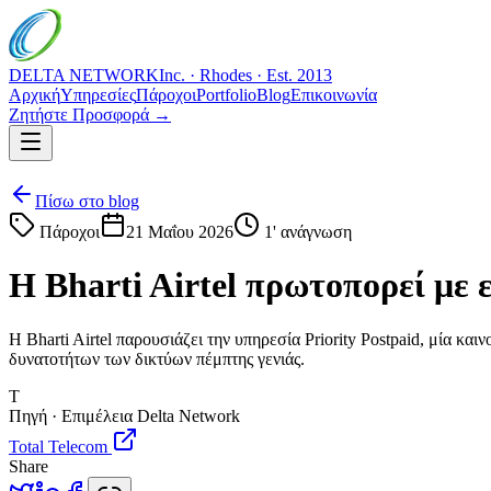
DELTA NETWORK
Inc. · Rhodes · Est. 2013
Αρχική
Υπηρεσίες
Πάροχοι
Portfolio
Blog
Επικοινωνία
Ζητήστε Προσφορά →
Πίσω στο blog
Πάροχοι
21 Μαΐου 2026
1
' ανάγνωση
Η Bharti Airtel πρωτοπορεί με 
Η Bharti Airtel παρουσιάζει την υπηρεσία Priority Postpaid, μία κα
δυνατοτήτων των δικτύων πέμπτης γενιάς.
T
Πηγή · Επιμέλεια Delta Network
Total Telecom
Share