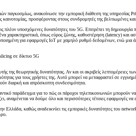
ιών παγκοσμίως, ανακοίνωσε την εμπορική διάθεση της υπηρεσίας Prio
ης καινοτομίας, προσφέροντας στους συνδρομητές της βελτιωμένες και
ό τις πλέον υποσχόμενες δυνατότητες του 5G. Επιτρέπει τη δημιουργία
ένα χαρακτηριστικά, όπως εύρος ζώνης, καθυστέρηση (latency) και ασ
τοποιημένη για εφαρμογές IoT με χαμηλό ρυθμό δεδομένων, ενώ μια ά
τής της θεωρητικής δυνατότητας. Αν και οι ακριβείς λεπτομέρειες των
μότητας για τους χρήστες της. Αυτό μπορεί να μεταφραστεί σε εγγυη
ιτούν διαρκή και απρόσκοπτη συνδεσιμότητα.
μαντικό παράδειγμα για το πώς οι πάροχοι τηλεπικοινωνιών μπορούν ν
ει, αναμένεται να δούμε όλο και περισσότερες τέτοιες εφαρμογές να 
ην Ελλάδα, καθώς αναδεικνύει τις εμπορικές δυνατότητες του network
ώρο.