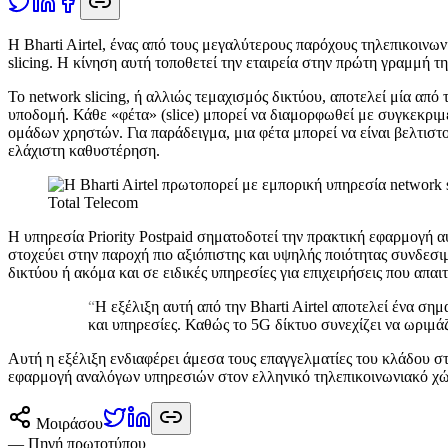
Η
Bharti Airtel, ένας από τους μεγαλύτερους παρόχους τηλεπικοινων
slicing. Η κίνηση αυτή τοποθετεί την εταιρεία στην πρώτη γραμμή τ
Το network slicing, ή αλλιώς τεμαχισμός δικτύου, αποτελεί μία απ
υποδομή. Κάθε «φέτα» (slice) μπορεί να διαμορφωθεί με συγκεκριμ
ομάδων χρηστών. Για παράδειγμα, μια φέτα μπορεί να είναι βελτισ
ελάχιστη καθυστέρηση.
Total Telecom
Η υπηρεσία Priority Postpaid σηματοδοτεί την πρακτική εφαρμογή αυ
στοχεύει στην παροχή πιο αξιόπιστης και υψηλής ποιότητας συνδεσι
δικτύου ή ακόμα και σε ειδικές υπηρεσίες για επιχειρήσεις που απα
“
Η εξέλιξη αυτή από την Bharti Airtel αποτελεί ένα ση
και υπηρεσίες. Καθώς το 5G δίκτυο συνεχίζει να ωριμάζ
Αυτή η εξέλιξη ενδιαφέρει άμεσα τους επαγγελματίες του κλάδου στ
εφαρμογή αναλόγων υπηρεσιών στον ελληνικό τηλεπικοινωνιακό χ
Μοιράσου
— Πηγή πρωτοτύπου