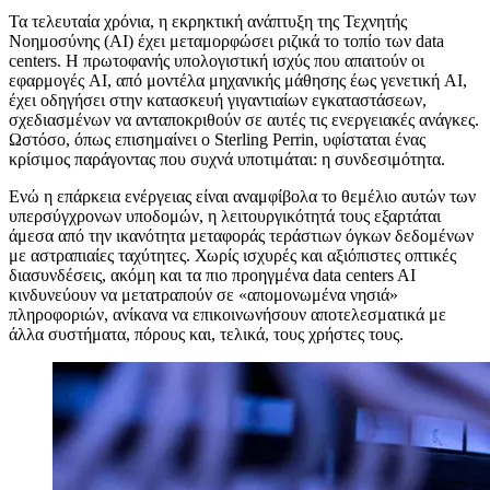
Τ
α τελευταία χρόνια, η εκρηκτική ανάπτυξη της Τεχνητής
Νοημοσύνης (AI) έχει μεταμορφώσει ριζικά το τοπίο των data
centers. Η πρωτοφανής υπολογιστική ισχύς που απαιτούν οι
εφαρμογές AI, από μοντέλα μηχανικής μάθησης έως γενετική AI,
έχει οδηγήσει στην κατασκευή γιγαντιαίων εγκαταστάσεων,
σχεδιασμένων να ανταποκριθούν σε αυτές τις ενεργειακές ανάγκες.
Ωστόσο, όπως επισημαίνει ο Sterling Perrin, υφίσταται ένας
κρίσιμος παράγοντας που συχνά υποτιμάται: η συνδεσιμότητα.
Ενώ η επάρκεια ενέργειας είναι αναμφίβολα το θεμέλιο αυτών των
υπερσύγχρονων υποδομών, η λειτουργικότητά τους εξαρτάται
άμεσα από την ικανότητα μεταφοράς τεράστιων όγκων δεδομένων
με αστραπιαίες ταχύτητες. Χωρίς ισχυρές και αξιόπιστες οπτικές
διασυνδέσεις, ακόμη και τα πιο προηγμένα data centers AI
κινδυνεύουν να μετατραπούν σε «απομονωμένα νησιά»
πληροφοριών, ανίκανα να επικοινωνήσουν αποτελεσματικά με
άλλα συστήματα, πόρους και, τελικά, τους χρήστες τους.