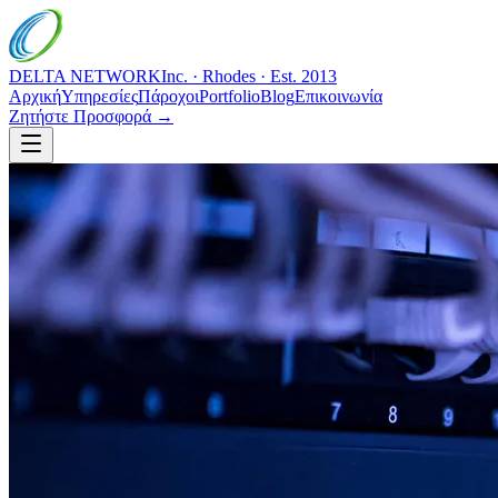
DELTA NETWORK
Inc. · Rhodes · Est. 2013
Αρχική
Υπηρεσίες
Πάροχοι
Portfolio
Blog
Επικοινωνία
Ζητήστε Προσφορά →