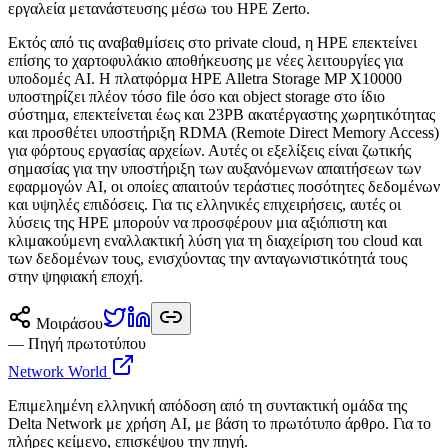
εργαλεία μετανάστευσης μέσω του HPE Zerto.
Εκτός από τις αναβαθμίσεις στο private cloud, η HPE επεκτείνει
επίσης το χαρτοφυλάκιο αποθήκευσης με νέες λειτουργίες για
υποδομές AI. Η πλατφόρμα HPE Alletra Storage MP X10000
υποστηρίζει πλέον τόσο file όσο και object storage στο ίδιο
σύστημα, επεκτείνεται έως και 23PB ακατέργαστης χωρητικότητας
και προσθέτει υποστήριξη RDMA (Remote Direct Memory Access)
για φόρτους εργασίας αρχείων. Αυτές οι εξελίξεις είναι ζωτικής
σημασίας για την υποστήριξη των αυξανόμενων απαιτήσεων των
εφαρμογών AI, οι οποίες απαιτούν τεράστιες ποσότητες δεδομένων
και υψηλές επιδόσεις. Για τις ελληνικές επιχειρήσεις, αυτές οι
λύσεις της HPE μπορούν να προσφέρουν μια αξιόπιστη και
κλιμακούμενη εναλλακτική λύση για τη διαχείριση του cloud και
των δεδομένων τους, ενισχύοντας την ανταγωνιστικότητά τους
στην ψηφιακή εποχή.
Μοιράσου
— Πηγή πρωτοτύπου
Network World
Επιμελημένη ελληνική απόδοση από τη συντακτική ομάδα της
Delta Network με χρήση AI, με βάση το πρωτότυπο άρθρο. Για το
πλήρες κείμενο, επισκέψου την πηγή.