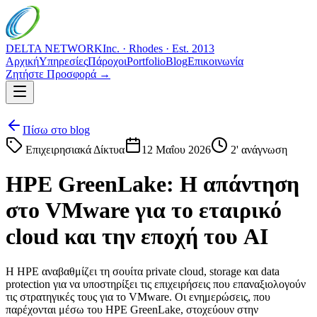
DELTA NETWORK
Inc. · Rhodes · Est. 2013
Αρχική
Υπηρεσίες
Πάροχοι
Portfolio
Blog
Επικοινωνία
Ζητήστε Προσφορά →
Πίσω στο blog
Επιχειρησιακά Δίκτυα
12 Μαΐου 2026
2
' ανάγνωση
HPE GreenLake: Η απάντηση
στο VMware για το εταιρικό
cloud και την εποχή του AI
Η HPE αναβαθμίζει τη σουίτα private cloud, storage και data
protection για να υποστηρίξει τις επιχειρήσεις που επαναξιολογούν
τις στρατηγικές τους για το VMware. Οι ενημερώσεις, που
παρέχονται μέσω του HPE GreenLake, στοχεύουν στην