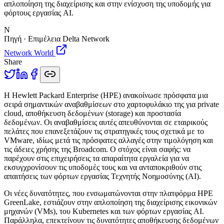
απλοποίηση της διαχείρισης και στην ενίσχυση της υποδομής για
φόρτους εργασίας AI.
N
Πηγή · Επιμέλεια Delta Network
Network World
Share
Η
Hewlett Packard Enterprise (HPE) ανακοίνωσε πρόσφατα μια
σειρά σημαντικών αναβαθμίσεων στο χαρτοφυλάκιο της για private
cloud, αποθήκευση δεδομένων (storage) και προστασία
δεδομένων. Οι αναβαθμίσεις αυτές απευθύνονται σε εταιρικούς
πελάτες που επανεξετάζουν τις στρατηγικές τους σχετικά με το
VMware, ιδίως μετά τις πρόσφατες αλλαγές στην τιμολόγηση και
τις άδειες χρήσης της Broadcom. Ο στόχος είναι σαφής: να
παρέχουν στις επιχειρήσεις τα απαραίτητα εργαλεία για να
εκσυγχρονίσουν τις υποδομές τους και να ανταποκριθούν στις
απαιτήσεις των φόρτων εργασίας Τεχνητής Νοημοσύνης (AI).
Οι νέες δυνατότητες, που ενσωματώνονται στην πλατφόρμα HPE
GreenLake, εστιάζουν στην απλοποίηση της διαχείρισης εικονικών
μηχανών (VMs), του Kubernetes και των φόρτων εργασίας AI.
Παράλληλα, επεκτείνουν τις δυνατότητες αποθήκευσης δεδομένων