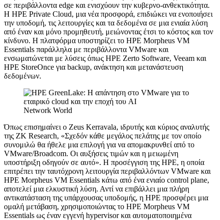
σε περιβάλλοντα edge και ενισχύουν την κυβερνο-ανθεκτικότητα.
Η HPE Private Cloud, μια νέα προσφορά, επιδιώκει να ενοποιήσει
την υποδομή, τις λειτουργίες και τα δεδομένα σε μια ενιαία λύση
από έναν και μόνο προμηθευτή, μειώνοντας έτσι το κόστος και τον
κίνδυνο. Η πλατφόρμα υποστηρίζει το HPE Morpheus VM
Essentials παράλληλα με περιβάλλοντα VMware και
ενσωματώνεται με λύσεις όπως HPE Zerto Software, Veeam και
HPE StoreOnce για backup, ανάκτηση και μετανάστευση
δεδομένων.
Network World
Όπως επισημαίνει ο Zeus Kerravala, ιδρυτής και κύριος αναλυτής
της ZK Research, «Σχεδόν κάθε μεγάλος πελάτης με τον οποίο
συνομιλώ θα ήθελε μια επιλογή για να απομακρυνθεί από το
VMware/Broadcom. Οι αυξήσεις τιμών και η μειωμένη
υποστήριξη οδηγούν σε αυτό». Η προσέγγιση της HPE, η οποία
επιτρέπει την ταυτόχρονη λειτουργία περιβαλλόντων VMware και
HPE Morpheus VM Essentials κάτω από ένα ενιαίο control plane,
αποτελεί μια ελκυστική λύση. Αντί να επιβάλλει μια πλήρη
αντικατάσταση της υπάρχουσας υποδομής, η HPE προσφέρει μια
ομαλή μετάβαση, χρησιμοποιώντας το HPE Morpheus VM
Essentials ως έναν εγγενή hypervisor και αυτοματοποιημένα