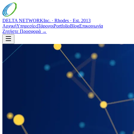
DELTA NETWORK
Inc. · Rhodes · Est. 2013
Αρχική
Υπηρεσίες
Πάροχοι
Portfolio
Blog
Επικοινωνία
Ζητήστε Προσφορά →