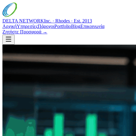
DELTA NETWORK
Inc. · Rhodes · Est. 2013
Αρχική
Υπηρεσίες
Πάροχοι
Portfolio
Blog
Επικοινωνία
Ζητήστε Προσφορά →