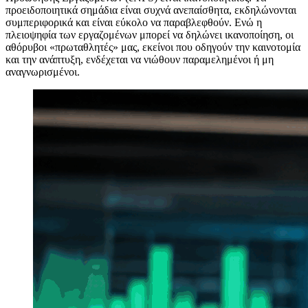
προειδοποιητικά σημάδια είναι συχνά ανεπαίσθητα, εκδηλώνονται
συμπεριφορικά και είναι εύκολο να παραβλεφθούν. Ενώ η
πλειοψηφία των εργαζομένων μπορεί να δηλώνει ικανοποίηση, οι
αθόρυβοι «πρωταθλητές» μας, εκείνοι που οδηγούν την καινοτομία
και την ανάπτυξη, ενδέχεται να νιώθουν παραμελημένοι ή μη
αναγνωρισμένοι.