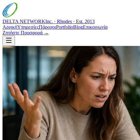
DELTA NETWORK
Inc. · Rhodes · Est. 2013
Αρχική
Υπηρεσίες
Πάροχοι
Portfolio
Blog
Επικοινωνία
Ζητήστε Προσφορά →