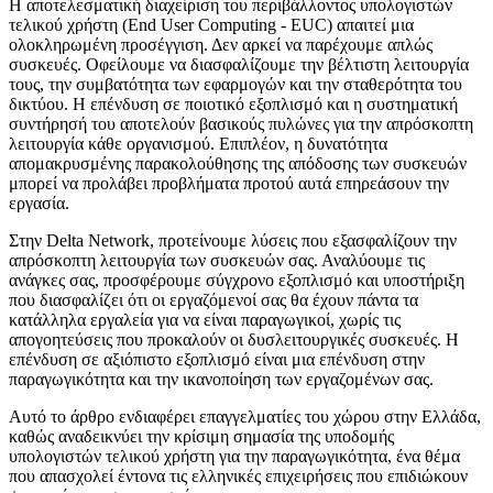
Η αποτελεσματική διαχείριση του περιβάλλοντος υπολογιστών
τελικού χρήστη (End User Computing - EUC) απαιτεί μια
ολοκληρωμένη προσέγγιση. Δεν αρκεί να παρέχουμε απλώς
συσκευές. Οφείλουμε να διασφαλίζουμε την βέλτιστη λειτουργία
τους, την συμβατότητα των εφαρμογών και την σταθερότητα του
δικτύου. Η επένδυση σε ποιοτικό εξοπλισμό και η συστηματική
συντήρησή του αποτελούν βασικούς πυλώνες για την απρόσκοπτη
λειτουργία κάθε οργανισμού. Επιπλέον, η δυνατότητα
απομακρυσμένης παρακολούθησης της απόδοσης των συσκευών
μπορεί να προλάβει προβλήματα προτού αυτά επηρεάσουν την
εργασία.
Στην Delta Network, προτείνουμε λύσεις που εξασφαλίζουν την
απρόσκοπτη λειτουργία των συσκευών σας. Αναλύουμε τις
ανάγκες σας, προσφέρουμε σύγχρονο εξοπλισμό και υποστήριξη
που διασφαλίζει ότι οι εργαζόμενοί σας θα έχουν πάντα τα
κατάλληλα εργαλεία για να είναι παραγωγικοί, χωρίς τις
απογοητεύσεις που προκαλούν οι δυσλειτουργικές συσκευές. Η
επένδυση σε αξιόπιστο εξοπλισμό είναι μια επένδυση στην
παραγωγικότητα και την ικανοποίηση των εργαζομένων σας.
Αυτό το άρθρο ενδιαφέρει επαγγελματίες του χώρου στην Ελλάδα,
καθώς αναδεικνύει την κρίσιμη σημασία της υποδομής
υπολογιστών τελικού χρήστη για την παραγωγικότητα, ένα θέμα
που απασχολεί έντονα τις ελληνικές επιχειρήσεις που επιδιώκουν