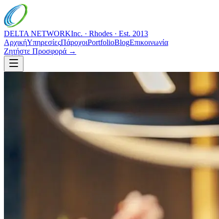
DELTA NETWORK
Inc. · Rhodes · Est. 2013
Αρχική
Υπηρεσίες
Πάροχοι
Portfolio
Blog
Επικοινωνία
Ζητήστε Προσφορά →