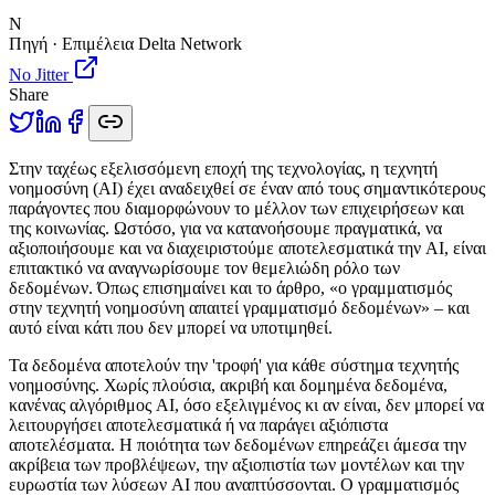
N
Πηγή · Επιμέλεια Delta Network
No Jitter
Share
Σ
την ταχέως εξελισσόμενη εποχή της τεχνολογίας, η τεχνητή
νοημοσύνη (AI) έχει αναδειχθεί σε έναν από τους σημαντικότερους
παράγοντες που διαμορφώνουν το μέλλον των επιχειρήσεων και
της κοινωνίας. Ωστόσο, για να κατανοήσουμε πραγματικά, να
αξιοποιήσουμε και να διαχειριστούμε αποτελεσματικά την AI, είναι
επιτακτικό να αναγνωρίσουμε τον θεμελιώδη ρόλο των
δεδομένων. Όπως επισημαίνει και το άρθρο, «ο γραμματισμός
στην τεχνητή νοημοσύνη απαιτεί γραμματισμό δεδομένων» – και
αυτό είναι κάτι που δεν μπορεί να υποτιμηθεί.
Τα δεδομένα αποτελούν την 'τροφή' για κάθε σύστημα τεχνητής
νοημοσύνης. Χωρίς πλούσια, ακριβή και δομημένα δεδομένα,
κανένας αλγόριθμος AI, όσο εξελιγμένος κι αν είναι, δεν μπορεί να
λειτουργήσει αποτελεσματικά ή να παράγει αξιόπιστα
αποτελέσματα. Η ποιότητα των δεδομένων επηρεάζει άμεσα την
ακρίβεια των προβλέψεων, την αξιοπιστία των μοντέλων και την
ευρωστία των λύσεων AI που αναπτύσσονται. Ο γραμματισμός