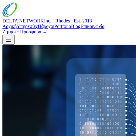
DELTA NETWORK
Inc. · Rhodes · Est. 2013
Αρχική
Υπηρεσίες
Πάροχοι
Portfolio
Blog
Επικοινωνία
Ζητήστε Προσφορά →