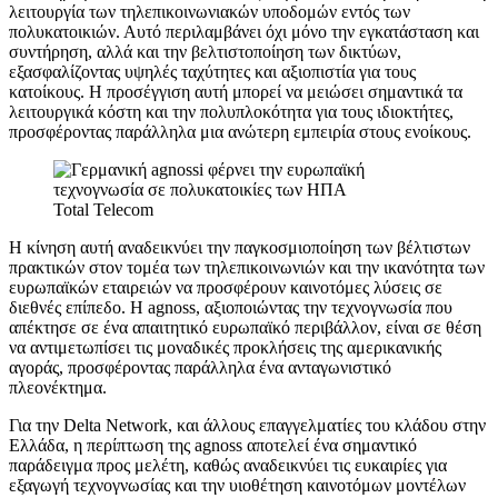
λειτουργία των τηλεπικοινωνιακών υποδομών εντός των
πολυκατοικιών. Αυτό περιλαμβάνει όχι μόνο την εγκατάσταση και
συντήρηση, αλλά και την βελτιστοποίηση των δικτύων,
εξασφαλίζοντας υψηλές ταχύτητες και αξιοπιστία για τους
κατοίκους. Η προσέγγιση αυτή μπορεί να μειώσει σημαντικά τα
λειτουργικά κόστη και την πολυπλοκότητα για τους ιδιοκτήτες,
προσφέροντας παράλληλα μια ανώτερη εμπειρία στους ενοίκους.
Total Telecom
Η κίνηση αυτή αναδεικνύει την παγκοσμιοποίηση των βέλτιστων
πρακτικών στον τομέα των τηλεπικοινωνιών και την ικανότητα των
ευρωπαϊκών εταιρειών να προσφέρουν καινοτόμες λύσεις σε
διεθνές επίπεδο. Η agnoss, αξιοποιώντας την τεχνογνωσία που
απέκτησε σε ένα απαιτητικό ευρωπαϊκό περιβάλλον, είναι σε θέση
να αντιμετωπίσει τις μοναδικές προκλήσεις της αμερικανικής
αγοράς, προσφέροντας παράλληλα ένα ανταγωνιστικό
πλεονέκτημα.
Για την Delta Network, και άλλους επαγγελματίες του κλάδου στην
Ελλάδα, η περίπτωση της agnoss αποτελεί ένα σημαντικό
παράδειγμα προς μελέτη, καθώς αναδεικνύει τις ευκαιρίες για
εξαγωγή τεχνογνωσίας και την υιοθέτηση καινοτόμων μοντέλων