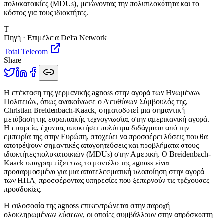
πολυκατοικίες (MDUs), μειώνοντας την πολυπλοκότητα και το
κόστος για τους ιδιοκτήτες.
T
Πηγή · Επιμέλεια Delta Network
Total Telecom
Share
Η
επέκταση της γερμανικής agnoss στην αγορά των Ηνωμένων
Πολιτειών, όπως ανακοίνωσε ο Διευθύνων Σύμβουλός της,
Christian Breidenbach-Kaack, σηματοδοτεί μια σημαντική
μετάβαση της ευρωπαϊκής τεχνογνωσίας στην αμερικανική αγορά.
Η εταιρεία, έχοντας αποκτήσει πολύτιμα διδάγματα από την
εμπειρία της στην Ευρώπη, στοχεύει να προσφέρει λύσεις που θα
αποτρέψουν σημαντικές απογοητεύσεις και προβλήματα στους
ιδιοκτήτες πολυκατοικιών (MDUs) στην Αμερική. Ο Breidenbach-
Kaack υπογραμμίζει πως το μοντέλο της agnoss είναι
προσαρμοσμένο για μια αποτελεσματική υλοποίηση στην αγορά
των ΗΠΑ, προσφέροντας υπηρεσίες που ξεπερνούν τις τρέχουσες
προσδοκίες.
Η φιλοσοφία της agnoss επικεντρώνεται στην παροχή
ολοκληρωμένων λύσεων, οι οποίες συμβάλλουν στην απρόσκοπτη