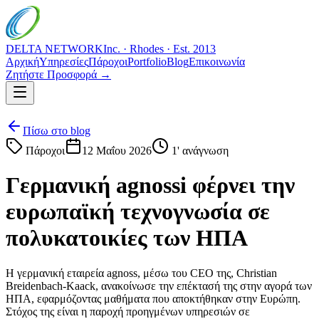
DELTA NETWORK
Inc. · Rhodes · Est. 2013
Αρχική
Υπηρεσίες
Πάροχοι
Portfolio
Blog
Επικοινωνία
Ζητήστε Προσφορά →
Πίσω στο blog
Πάροχοι
12 Μαΐου 2026
1
' ανάγνωση
Γερμανική agnossi φέρνει την
ευρωπαϊκή τεχνογνωσία σε
πολυκατοικίες των ΗΠΑ
Η γερμανική εταιρεία agnoss, μέσω του CEO της, Christian
Breidenbach-Kaack, ανακοίνωσε την επέκτασή της στην αγορά των
ΗΠΑ, εφαρμόζοντας μαθήματα που αποκτήθηκαν στην Ευρώπη.
Στόχος της είναι η παροχή προηγμένων υπηρεσιών σε