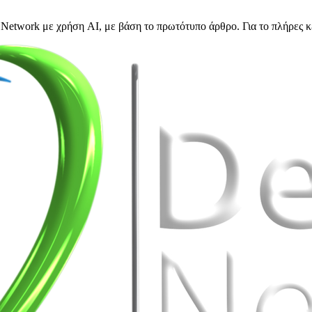
Network με χρήση AI, με βάση το πρωτότυπο άρθρο. Για το πλήρες κ