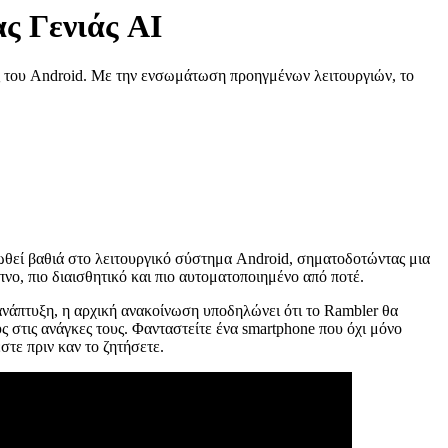
ας Γενιάς AI
ης του Android. Με την ενσωμάτωση προηγμένων λειτουργιών, το
ωθεί βαθιά στο λειτουργικό σύστημα Android, σηματοδοτώντας μια
νο, πιο διαισθητικό και πιο αυτοματοποιημένο από ποτέ.
 ανάπτυξη, η αρχική ανακοίνωση υποδηλώνει ότι το Rambler θα
στις ανάγκες τους. Φανταστείτε ένα smartphone που όχι μόνο
στε πριν καν το ζητήσετε.