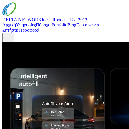
DELTA NETWORK
Inc. · Rhodes · Est. 2013
Αρχική
Υπηρεσίες
Πάροχοι
Portfolio
Blog
Επικοινωνία
Ζητήστε Προσφορά →