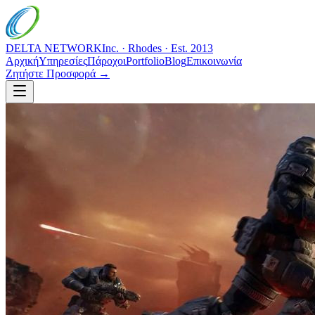
DELTA NETWORK
Inc. · Rhodes · Est. 2013
Αρχική
Υπηρεσίες
Πάροχοι
Portfolio
Blog
Επικοινωνία
Ζητήστε Προσφορά →