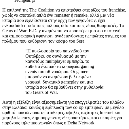
Techgear.gr
Η επιλογή της The Coalition να επιστρέψει στις ρίζες του franchise,
χωρίς να αποτελεί απλά ένα remaster ή remake, αλλά μια νέα
ιστορία που εξελίσσεται στην αρχή των γεγονότων, έχει
ενθουσιάσει τόσο τους παλιούς όσο και τους νέους θαυμαστές. Το
Gears of War: E-Day αναμένεται να προσφέρει μια πιο σκοτεινή
και ατμοσφαιρική αφήγηση, αναδεικνύοντας τις πρώτες στιγμές του
πολέμου που καθόρισαν τον κόσμο του Sera.
“
Η κυκλοφορία του παιχνιδιού τον
Οκτώβριο, σε συνδυασμό με την
καινοτόμο multiplayer εμπειρία, το
καθιστά ένα από τα κορυφαία gaming
events του φθινοπώρου. Οι gamers
μπορούν να αναμένουν βελτιωμένα
γραφικά, δυναμικό gameplay και μια
ιστορία που θα εμβαθύνει στην μυθολογία
του Gears of War.
Αυτή η εξέλιξη είναι αξιοσημείωτη για επαγγελματίες του κλάδου
στην Ελλάδα, καθώς η εξάπλωση των co-op εμπειριών με μεγάλο
αριθμό παικτών απαιτεί σταθερές, υψηλές ταχύτητες Internet και
χαμηλό latency, δημιουργώντας νέες απαιτήσεις και ευκαιρίες για
παρόχους τηλεπικοινωνιών όπως η Delta Network.