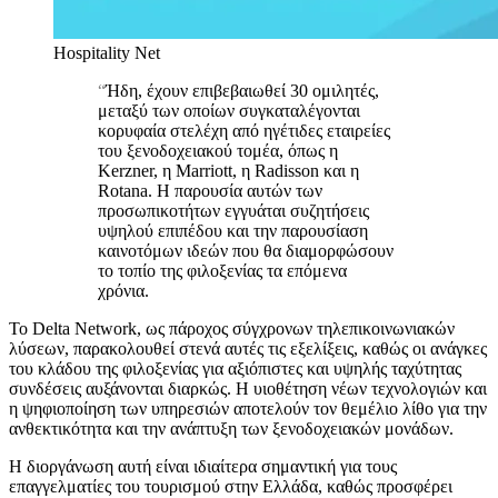
Hospitality Net
“
Ήδη, έχουν επιβεβαιωθεί 30 ομιλητές,
μεταξύ των οποίων συγκαταλέγονται
κορυφαία στελέχη από ηγέτιδες εταιρείες
του ξενοδοχειακού τομέα, όπως η
Kerzner, η Marriott, η Radisson και η
Rotana. Η παρουσία αυτών των
προσωπικοτήτων εγγυάται συζητήσεις
υψηλού επιπέδου και την παρουσίαση
καινοτόμων ιδεών που θα διαμορφώσουν
το τοπίο της φιλοξενίας τα επόμενα
χρόνια.
Το Delta Network, ως πάροχος σύγχρονων τηλεπικοινωνιακών
λύσεων, παρακολουθεί στενά αυτές τις εξελίξεις, καθώς οι ανάγκες
του κλάδου της φιλοξενίας για αξιόπιστες και υψηλής ταχύτητας
συνδέσεις αυξάνονται διαρκώς. Η υιοθέτηση νέων τεχνολογιών και
η ψηφιοποίηση των υπηρεσιών αποτελούν τον θεμέλιο λίθο για την
ανθεκτικότητα και την ανάπτυξη των ξενοδοχειακών μονάδων.
Η διοργάνωση αυτή είναι ιδιαίτερα σημαντική για τους
επαγγελματίες του τουρισμού στην Ελλάδα, καθώς προσφέρει