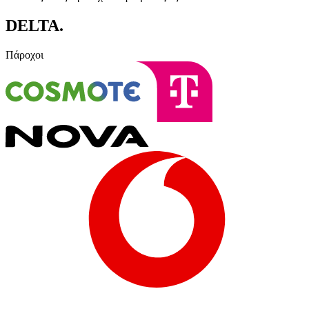
DELTA
.
Πάροχοι