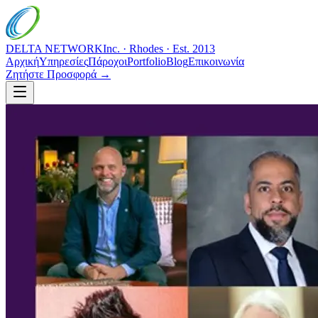
DELTA NETWORK
Inc. · Rhodes · Est. 2013
Αρχική
Υπηρεσίες
Πάροχοι
Portfolio
Blog
Επικοινωνία
Ζητήστε Προσφορά →