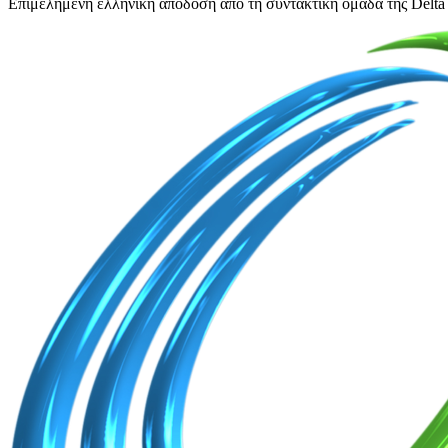
Επιμελημένη ελληνική απόδοση από τη συντακτική ομάδα της Delta 