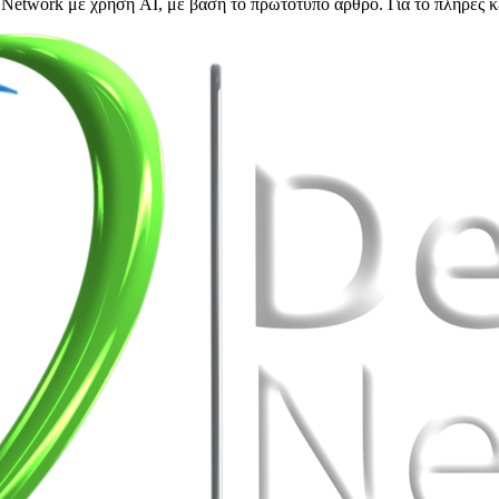
Network με χρήση AI, με βάση το πρωτότυπο άρθρο. Για το πλήρες κ