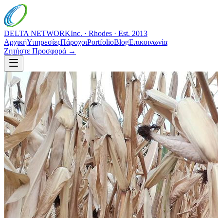
DELTA NETWORK
Inc. · Rhodes · Est. 2013
Αρχική
Υπηρεσίες
Πάροχοι
Portfolio
Blog
Επικοινωνία
Ζητήστε Προσφορά →