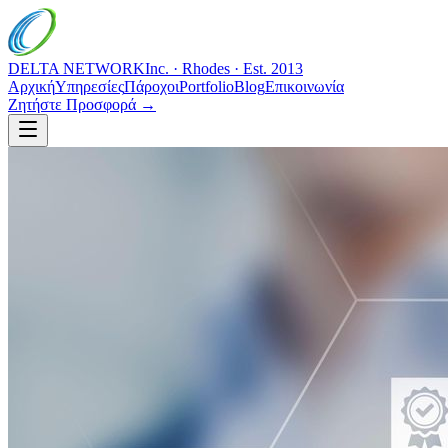
DELTA NETWORK
Inc. · Rhodes · Est. 2013
Αρχική
Υπηρεσίες
Πάροχοι
Portfolio
Blog
Επικοινωνία
Ζητήστε Προσφορά →