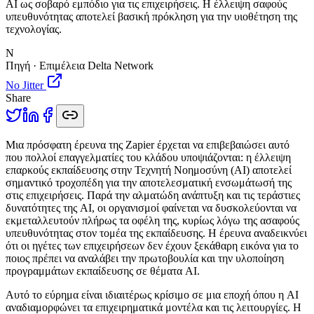
AI ως σοβαρό εμπόδιο για τις επιχειρήσεις. Η έλλειψη σαφούς
υπευθυνότητας αποτελεί βασική πρόκληση για την υιοθέτηση της
τεχνολογίας.
N
Πηγή · Επιμέλεια Delta Network
No Jitter
Share
Μ
ια πρόσφατη έρευνα της Zapier έρχεται να επιβεβαιώσει αυτό
που πολλοί επαγγελματίες του κλάδου υποψιάζονται: η έλλειψη
επαρκούς εκπαίδευσης στην Τεχνητή Νοημοσύνη (AI) αποτελεί
σημαντικό τροχοπέδη για την αποτελεσματική ενσωμάτωσή της
στις επιχειρήσεις. Παρά την αλματώδη ανάπτυξη και τις τεράστιες
δυνατότητες της AI, οι οργανισμοί φαίνεται να δυσκολεύονται να
εκμεταλλευτούν πλήρως τα οφέλη της, κυρίως λόγω της ασαφούς
υπευθυνότητας στον τομέα της εκπαίδευσης. Η έρευνα αναδεικνύει
ότι οι ηγέτες των επιχειρήσεων δεν έχουν ξεκάθαρη εικόνα για το
ποιος πρέπει να αναλάβει την πρωτοβουλία και την υλοποίηση
προγραμμάτων εκπαίδευσης σε θέματα AI.
Αυτό το εύρημα είναι ιδιαιτέρως κρίσιμο σε μια εποχή όπου η AI
αναδιαμορφώνει τα επιχειρηματικά μοντέλα και τις λειτουργίες. Η