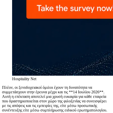
Hospitality Net
Πλέον, οι ξενοδοχειακοί όμιλοι έχουν τη δυνατότητα να
συμμετάσχουν στην έρευνα μέχρι και τις **14 Ιουλίου 2026**.
Αυτή η επέκταση αποτελεί μια χρυσή ευκαιρία για κάθε εταιρεία
που δραστηριοποιείται στον χώρο της φιλοξενίας να συνεισφέρει
με τις απόψεις και τις εμπειρίες της, είτε μέσω προσωπικής
συνέντευξης είτε μέσω συμπλήρωσης ειδικού ερωτηματολογίου.