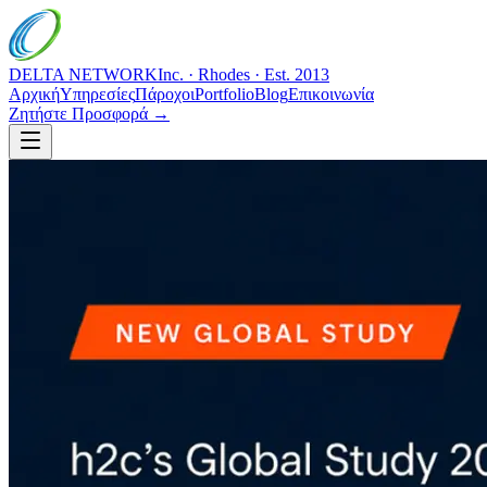
DELTA NETWORK
Inc. · Rhodes · Est. 2013
Αρχική
Υπηρεσίες
Πάροχοι
Portfolio
Blog
Επικοινωνία
Ζητήστε Προσφορά →