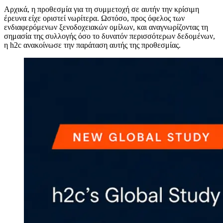
Αρχικά, η προθεσμία για τη συμμετοχή σε αυτήν την κρίσιμη
έρευνα είχε οριστεί νωρίτερα. Ωστόσο, προς όφελος των
ενδιαφερόμενων ξενοδοχειακών ομίλων, και αναγνωρίζοντας τη
σημασία της συλλογής όσο το δυνατόν περισσότερων δεδομένων,
η h2c ανακοίνωσε την παράταση αυτής της προθεσμίας.