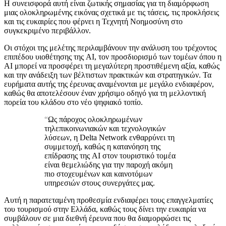
Η συνεισφορά αυτή είναι ζωτικής σημασίας για τη διαμόρφωση
μιας ολοκληρωμένης εικόνας σχετικά με τις τάσεις, τις προκλήσεις
και τις ευκαιρίες που φέρνει η Τεχνητή Νοημοσύνη στο
συγκεκριμένο περιβάλλον.
Οι στόχοι της μελέτης περιλαμβάνουν την ανάλυση του τρέχοντος
επιπέδου υιοθέτησης της AI, τον προσδιορισμό των τομέων όπου η
AI μπορεί να προσφέρει τη μεγαλύτερη προστιθέμενη αξία, καθώς
και την ανάδειξη των βέλτιστων πρακτικών και στρατηγικών. Τα
ευρήματα αυτής της έρευνας αναμένονται με μεγάλο ενδιαφέρον,
καθώς θα αποτελέσουν έναν χρήσιμο οδηγό για τη μελλοντική
πορεία του κλάδου στο νέο ψηφιακό τοπίο.
“
Ως πάροχος ολοκληρωμένων
τηλεπικοινωνιακών και τεχνολογικών
λύσεων, η Delta Network ενθαρρύνει τη
συμμετοχή, καθώς η κατανόηση της
επίδρασης της AI στον τουριστικό τομέα
είναι θεμελιώδης για την παροχή ακόμη
πιο στοχευμένων και καινοτόμων
υπηρεσιών στους συνεργάτες μας.
Αυτή η παρατεταμένη προθεσμία ενδιαφέρει τους επαγγελματίες
του τουρισμού στην Ελλάδα, καθώς τους δίνει την ευκαιρία να
συμβάλουν σε μια διεθνή έρευνα που θα διαμορφώσει τις