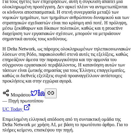
Για τους ηγέτες των επιχειρήσεων, αυτή η σύγκλιση απαιτεί μια
ολοκληρωμένη προσέγγιση. Δεν αρκεί πλέον να αντιμετωπίζονται
οι κίνδυνοι αποσπασματικά. Η στενή συνεργασία μεταξύ των
νομικών τμημάτων, των τμημάτων ανθρώπινου δυναμικού και των
στρατηγικών σχεδιαστών είναι πιο κρίσιμη από ποτέ. Η πρόληψη,
μέσω ξεκάθαρων και δίκαιων πολιτικών, καθώς και η proactive
διαχείριση των εργασιακών σχέσεων, μπορούν να μετριάσουν
σημαντικά αυτούς τους κινδύνους.
Η Delta Network, ως πάροχος ολοκληρωμένων τηλεπικοινωνιακών
λύσεων στη Ρόδο, παρακολουθεί στενά αυτές τις εξελίξεις, καθώς
επηρεάζουν άμεσα την παραγωγικότητα και την αρμονία του
σύγχρονου εργασιακού περιβάλλοντος. Η κατανόηση αυτών των
τάσεων είναι ζωτικής σημασίας για τους Έλληνες επαγγελματίες,
καθώς οι διεθνείς εξελίξεις συχνά προαναγγέλλουν αντίστοιχες
προκλήσεις και στην εγχώρια αγορά.
Μοιράσου
— Πηγή πρωτοτύπου
UC Today
Επιμελημένη ελληνική απόδοση από τη συντακτική ομάδα της
Delta Network με χρήση AI, με βάση το πρωτότυπο άρθρο. Για το
πλήρες κείμενο, επισκέψου την πηγή.