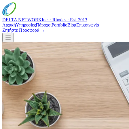
DELTA NETWORK
Inc. · Rhodes · Est. 2013
Αρχική
Υπηρεσίες
Πάροχοι
Portfolio
Blog
Επικοινωνία
Ζητήστε Προσφορά →