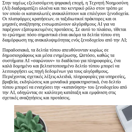
Σ
την ταχέως εξελισσόμενη ψηφιακή εποχή, η Τεχνητή Νοημοσύνη
(AI) διαδραματίζει ολοένα και πιο κεντρικό ρόλο στον τρόπο με
τον οποίο οι καταναλωτές ανακαλύπτουν και επιλέγουν ξενοδοχεία.
Οι πλατφόρμες κρατήσεων, οι ταξιδιωτικοί πράκτορες και οι
μηχανές αναζήτησης ενσωματώνουν αλγόριθμους AI για να
παρέχουν εξατομικευμένες προτάσεις. Σε αυτό το πλαίσιο, τίθεται
το ερώτημα: πόσο σημαντικά είναι ακόμα τα δελτία τύπου στη
διαμόρφωση της ανακαλυψιμότητας ενός ξενοδοχείου από την AI;
Παραδοσιακά, τα δελτία τύπου απευθύνονταν κυρίως σε
δημοσιογράφους και μέσα ενημέρωσης. Ωστόσο, καθώς τα
συστήματα AI «σαρώνουν» το διαδίκτυο για πληροφορίες, ένα
καλά δομημένο και βελτιστοποιημένο δελτίο τύπου μπορεί να
λειτουργήσει ως πηγή δεδομένων για τους αλγόριθμους.
Περιέχοντας σχετικές λέξεις-κλειδιά, πληροφορίες για υπηρεσίες,
βραβεία, εκδηλώσεις και μοναδικά χαρακτηριστικά, ένα δελτίο
τύπου μπορεί να ενισχύσει την «κατανόηση» του ξενοδοχείου από
την AI, οδηγώντας σε καλύτερη κατάταξη και εμφάνιση στις
σχετικές αναζητήσεις και προτάσεις.