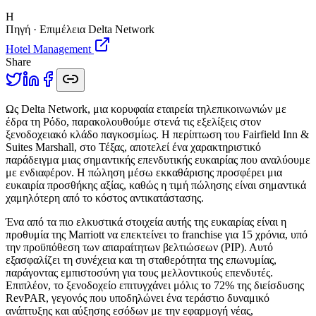
H
Πηγή · Επιμέλεια Delta Network
Hotel Management
Share
Ω
ς Delta Network, μια κορυφαία εταιρεία τηλεπικοινωνιών με
έδρα τη Ρόδο, παρακολουθούμε στενά τις εξελίξεις στον
ξενοδοχειακό κλάδο παγκοσμίως. Η περίπτωση του Fairfield Inn &
Suites Marshall, στο Τέξας, αποτελεί ένα χαρακτηριστικό
παράδειγμα μιας σημαντικής επενδυτικής ευκαιρίας που αναλύουμε
με ενδιαφέρον. Η πώληση μέσω εκκαθάρισης προσφέρει μια
ευκαιρία προσθήκης αξίας, καθώς η τιμή πώλησης είναι σημαντικά
χαμηλότερη από το κόστος αντικατάστασης.
Ένα από τα πιο ελκυστικά στοιχεία αυτής της ευκαιρίας είναι η
προθυμία της Marriott να επεκτείνει το franchise για 15 χρόνια, υπό
την προϋπόθεση των απαραίτητων βελτιώσεων (PIP). Αυτό
εξασφαλίζει τη συνέχεια και τη σταθερότητα της επωνυμίας,
παράγοντας εμπιστοσύνη για τους μελλοντικούς επενδυτές.
Επιπλέον, το ξενοδοχείο επιτυγχάνει μόλις το 72% της διείσδυσης
RevPAR, γεγονός που υποδηλώνει ένα τεράστιο δυναμικό
ανάπτυξης και αύξησης εσόδων με την εφαρμογή νέας,