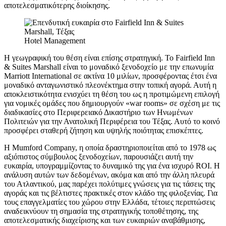
αποτελεσματικότερης διοίκησης.
Hotel Management
Η γεωγραφική του θέση είναι επίσης στρατηγική. Το Fairfield Inn
& Suites Marshall είναι το μοναδικό ξενοδοχείο με την επωνυμία
Marriott International σε ακτίνα 10 μιλίων, προσφέροντας έτσι ένα
μοναδικό ανταγωνιστικό πλεονέκτημα στην τοπική αγορά. Αυτή η
αποκλειστικότητα ενισχύει τη θέση του ως η προτιμώμενη επιλογή
για νομικές ομάδες που δημιουργούν «war rooms» σε σχέση με τις
διαδικασίες στο Περιφερειακό Δικαστήριο των Ηνωμένων
Πολιτειών για την Ανατολική Περιφέρεια του Τέξας. Αυτό το κοινό
προσφέρει σταθερή ζήτηση και υψηλής ποιότητας επισκέπτες.
Η Mumford Company, η οποία δραστηριοποιείται από το 1978 ως
αξιόπιστος σύμβουλος ξενοδοχείων, παρουσιάζει αυτή την
ευκαιρία, υπογραμμίζοντας το δυναμικό της για ένα ισχυρό ROI. Η
ανάλυση αυτών των δεδομένων, ακόμα και από την άλλη πλευρά
του Ατλαντικού, μας παρέχει πολύτιμες γνώσεις για τις τάσεις της
αγοράς και τις βέλτιστες πρακτικές στον κλάδο της φιλοξενίας. Για
τους επαγγελματίες του χώρου στην Ελλάδα, τέτοιες περιπτώσεις
αναδεικνύουν τη σημασία της στρατηγικής τοποθέτησης, της
αποτελεσματικής διαχείρισης και των ευκαιριών αναβάθμισης,