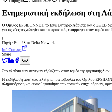
Πάροχοι
7 Μαΐου 2026
1
' ανάγνωση
Ενημερωτική εκδήλωση στη Λάρ
Ο Όμιλος EPSILONNET, το Επιμελητήριο Λάρισας και ο ΣΘΕΒ διορ
για τις νέες τεχνολογίες και τις πρακτικές εφαρμογές στον τομέα αυτ
I
Πηγή · Επιμέλεια Delta Network
InfoCom.gr
Share
Σ
το πλαίσιο των συνεχών εξελίξεων στον τομέα της ψηφιακής διακ
Η εκδήλωση αυτή αποτελεί μια πρωτοβουλία του Ομίλου EPSILONN
πληροφόρηση και ευαισθητοποίηση των τοπικών επιχειρήσεων, οργαν