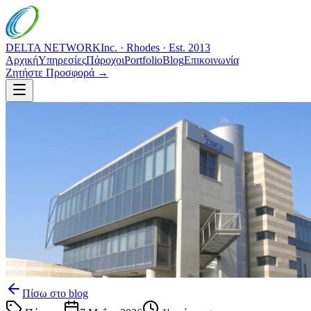
DELTA NETWORK
Inc. · Rhodes · Est. 2013
Αρχική
Υπηρεσίες
Πάροχοι
Portfolio
Blog
Επικοινωνία
Ζητήστε Προσφορά →
Πίσω στο blog