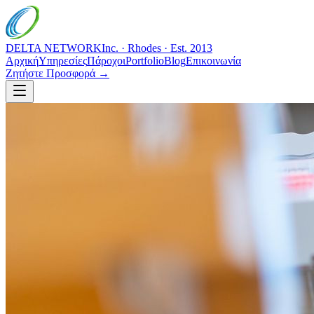
DELTA NETWORK
Inc. · Rhodes · Est. 2013
Αρχική
Υπηρεσίες
Πάροχοι
Portfolio
Blog
Επικοινωνία
Ζητήστε Προσφορά →