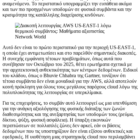
αναμενόμενο. Το περιστατικό υπογραμμίζει την ευπάθεια ακόμα
και των πιο προηγμένων υποδομών σε φυσικά συμβάντα και την
κρισιμότητα της κατάλληλης διαχείρισης κινδύνων.
Network World
Αυτό δεν είναι το πρώτο περιστατικό για την περιοχή US-EAST-1,
η οποία έχει αντιμετωπίσει και στο παρελθόν σημαντικές διακοπές.
Η συνεχής εμφάνιση τέτοιων προβλημάτων, όπως αυτά που
συνέβησαν τον Οκτώβριο του 2025, θέτει ερωτήματα σχετικά με
την αρχιτεκτονική ανθεκτικότητας των κέντρων δεδομένων. Ειδικοί
του κλάδου, όπως ο Bhuvie Chhabra της Gartner, τονίζουν ότι
τέτοια συμβάντα δεν είναι μοναδικά για την AWS, αλλά αποτελούν
κοινή πρόκληση για όλους τους μεγάλους παρόχους cloud λόγω της
πολυπλοκότητας της λειτουργίας σε υπερκλίμακα.
Για τις επιχειρήσεις, το συμβάν αυτό λειτουργεί ως μια υπενθύμιση
για την ανάγκη αξιολόγησης της φυσικής διάταξης των ζωνών
διαθεσιμότητας και της ανεξαρτησίας των υποδομών τους (ρεύμα,
δίκτυο, ψύξη, φυσική ασφάλεια). Η ύπαρξη εικονικών
περιπτώσεων σε πολλαπλές ζώνες δεν αρκεί, εάν οι βάσεις
δεδομένων που τις υποστηρίζουν δεν είναι εξίσου ανθεκτικές και
εφεδρικές. Η υιοθέτηση μιας στρατηγικής cloud που περιλαμβάνει