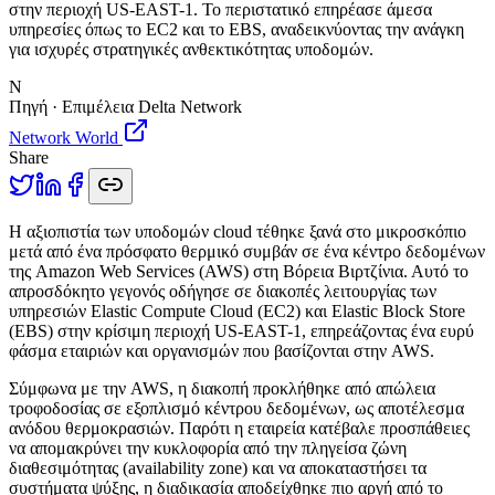
στην περιοχή US-EAST-1. Το περιστατικό επηρέασε άμεσα
υπηρεσίες όπως το EC2 και το EBS, αναδεικνύοντας την ανάγκη
για ισχυρές στρατηγικές ανθεκτικότητας υποδομών.
N
Πηγή · Επιμέλεια Delta Network
Network World
Share
Η
αξιοπιστία των υποδομών cloud τέθηκε ξανά στο μικροσκόπιο
μετά από ένα πρόσφατο θερμικό συμβάν σε ένα κέντρο δεδομένων
της Amazon Web Services (AWS) στη Βόρεια Βιρτζίνια. Αυτό το
απροσδόκητο γεγονός οδήγησε σε διακοπές λειτουργίας των
υπηρεσιών Elastic Compute Cloud (EC2) και Elastic Block Store
(EBS) στην κρίσιμη περιοχή US-EAST-1, επηρεάζοντας ένα ευρύ
φάσμα εταιριών και οργανισμών που βασίζονται στην AWS.
Σύμφωνα με την AWS, η διακοπή προκλήθηκε από απώλεια
τροφοδοσίας σε εξοπλισμό κέντρου δεδομένων, ως αποτέλεσμα
ανόδου θερμοκρασιών. Παρότι η εταιρεία κατέβαλε προσπάθειες
να απομακρύνει την κυκλοφορία από την πληγείσα ζώνη
διαθεσιμότητας (availability zone) και να αποκαταστήσει τα
συστήματα ψύξης, η διαδικασία αποδείχθηκε πιο αργή από το