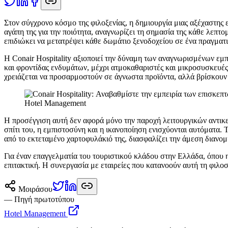
Σ
τον σύγχρονο κόσμο της φιλοξενίας, η δημιουργία μιας αξέχαστης εμ
αγάπη της για την ποιότητα, αναγνωρίζει τη σημασία της κάθε λεπτομ
επιδιώκει να μετατρέψει κάθε δωμάτιο ξενοδοχείου σε ένα πραγματικ
Η Conair Hospitality αξιοποιεί την δύναμη των αναγνωρισμένων εμ
και φροντίδας ενδυμάτων, μέχρι ατμοκαθαριστές και μικροσυσκευές 
χρειάζεται να προσαρμοστούν σε άγνωστα προϊόντα, αλλά βρίσκουν 
Hotel Management
Η προσέγγιση αυτή δεν αφορά μόνο την παροχή λειτουργικών αντικε
σπίτι του, η εμπιστοσύνη και η ικανοποίηση ενισχύονται αυτόματα. Τ
από το εκτεταμένο χαρτοφυλάκιό της, διασφαλίζει την άμεση διανο
Για έναν επαγγελματία του τουριστικού κλάδου στην Ελλάδα, όπου η
επιτακτική. Η συνεργασία με εταιρείες που κατανοούν αυτή τη φιλο
Μοιράσου
— Πηγή πρωτοτύπου
Hotel Management