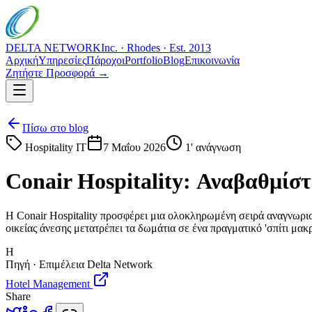
DELTA NETWORK
Inc. · Rhodes · Est. 2013
Αρχική
Υπηρεσίες
Πάροχοι
Portfolio
Blog
Επικοινωνία
Ζητήστε Προσφορά →
Πίσω στο blog
Hospitality IT
7 Μαΐου 2026
1
' ανάγνωση
Conair Hospitality: Αναβαθμίσ
Η Conair Hospitality προσφέρει μια ολοκληρωμένη σειρά αναγνωρι
οικείας άνεσης μετατρέπει τα δωμάτια σε ένα πραγματικό 'σπίτι μακρι
H
Πηγή · Επιμέλεια Delta Network
Hotel Management
Share