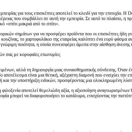
πειρίας για τους επισκέπτες αποτελεί το κλειδί για την επιτυχία. Η D
έρειας που συμβάλλει σε αυτή την εμπειρία. Σε αυτό το πλαίσιο, η πρ
ό «σπίτι μακριά από το σπίτι».
πορικών σημάτων για να προσφέρει προϊόντα που οι επισκέπτες ήδη γ
κουζίνας, το χαρτοφυλάκιο της εταιρείας καλύπτει ένα ευρύ φάσμα αν
γνώριμη ποιότητα, η οποία συνεισφέρει άμεσα στην αίσθηση άνεσης κ
ιμένων, αλλά τη δημιουργία μιας συναισθηματικής σύνδεσης. Όταν έν
ο αποτέλεσμα είναι μια θετική, αξέχαστη διαμονή που ενισχύει την επ
μή και την υποστήριξη ειδικών, προσφέροντας μια ολοκληρωμένη λύση
 φιλοξενία αποτελεί θεμελιώδη αξία, η αξιοποίηση αναγνωρισμένων br
σοφία μπορεί να διαφοροποιήσει το κατάλυμα, ενισχύοντας την πιστότ