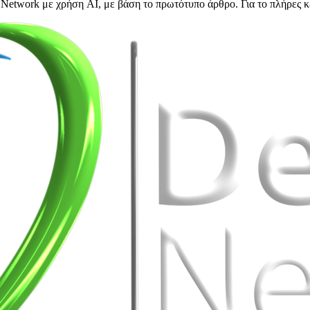
Network με χρήση AI, με βάση το πρωτότυπο άρθρο. Για το πλήρες κ