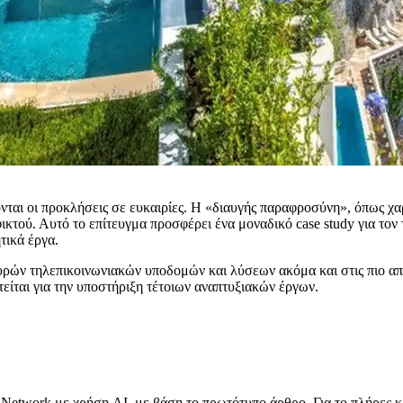
έπονται οι προκλήσεις σε ευκαιρίες. Η «διαυγής παραφροσύνη», όπως χ
κτού. Αυτό το επίτευγμα προσφέρει ένα μοναδικό case study για τον 
τικά έργα.
υρών τηλεπικοινωνιακών υποδομών και λύσεων ακόμα και στις πιο απο
τείται για την υποστήριξη τέτοιων αναπτυξιακών έργων.
Network με χρήση AI, με βάση το πρωτότυπο άρθρο. Για το πλήρες κ