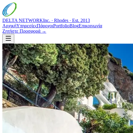
DELTA NETWORK
Inc. · Rhodes · Est. 2013
Αρχική
Υπηρεσίες
Πάροχοι
Portfolio
Blog
Επικοινωνία
Ζητήστε Προσφορά →