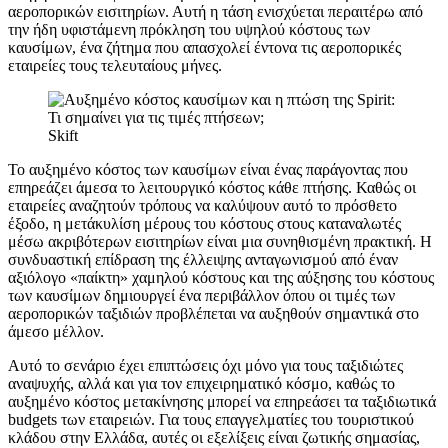
αεροπορικών εισιτηρίων. Αυτή η τάση ενισχύεται περαιτέρω από
την ήδη υφιστάμενη πρόκληση του υψηλού κόστους των
καυσίμων, ένα ζήτημα που απασχολεί έντονα τις αεροπορικές
εταιρείες τους τελευταίους μήνες.
Skift
Το αυξημένο κόστος των καυσίμων είναι ένας παράγοντας που
επηρεάζει άμεσα το λειτουργικό κόστος κάθε πτήσης. Καθώς οι
εταιρείες αναζητούν τρόπους να καλύψουν αυτό το πρόσθετο
έξοδο, η μετάκυλίση μέρους του κόστους στους καταναλωτές
μέσω ακριβότερων εισιτηρίων είναι μια συνηθισμένη πρακτική. Η
συνδυαστική επίδραση της έλλειψης ανταγωνισμού από έναν
αξιόλογο «παίκτη» χαμηλού κόστους και της αύξησης του κόστους
των καυσίμων δημιουργεί ένα περιβάλλον όπου οι τιμές των
αεροπορικών ταξιδιών προβλέπεται να αυξηθούν σημαντικά στο
άμεσο μέλλον.
Αυτό το σενάριο έχει επιπτώσεις όχι μόνο για τους ταξιδιώτες
αναψυχής, αλλά και για τον επιχειρηματικό κόσμο, καθώς το
αυξημένο κόστος μετακίνησης μπορεί να επηρεάσει τα ταξιδιωτικά
budgets των εταιρειών. Για τους επαγγελματίες του τουριστικού
κλάδου στην Ελλάδα, αυτές οι εξελίξεις είναι ζωτικής σημασίας,