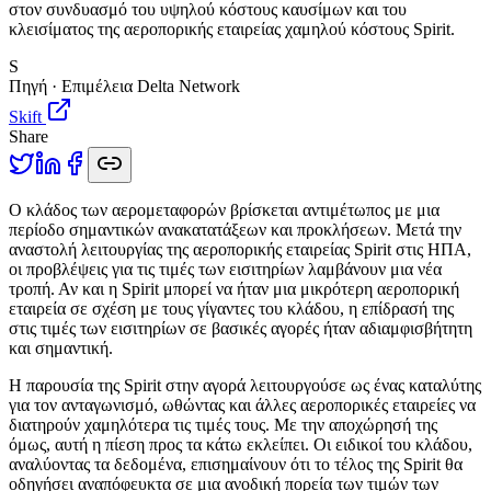
στον συνδυασμό του υψηλού κόστους καυσίμων και του
κλεισίματος της αεροπορικής εταιρείας χαμηλού κόστους Spirit.
S
Πηγή · Επιμέλεια Delta Network
Skift
Share
Ο
κλάδος των αερομεταφορών βρίσκεται αντιμέτωπος με μια
περίοδο σημαντικών ανακατατάξεων και προκλήσεων. Μετά την
αναστολή λειτουργίας της αεροπορικής εταιρείας Spirit στις ΗΠΑ,
οι προβλέψεις για τις τιμές των εισιτηρίων λαμβάνουν μια νέα
τροπή. Αν και η Spirit μπορεί να ήταν μια μικρότερη αεροπορική
εταιρεία σε σχέση με τους γίγαντες του κλάδου, η επίδρασή της
στις τιμές των εισιτηρίων σε βασικές αγορές ήταν αδιαμφισβήτητη
και σημαντική.
Η παρουσία της Spirit στην αγορά λειτουργούσε ως ένας καταλύτης
για τον ανταγωνισμό, ωθώντας και άλλες αεροπορικές εταιρείες να
διατηρούν χαμηλότερα τις τιμές τους. Με την αποχώρησή της
όμως, αυτή η πίεση προς τα κάτω εκλείπει. Οι ειδικοί του κλάδου,
αναλύοντας τα δεδομένα, επισημαίνουν ότι το τέλος της Spirit θα
οδηγήσει αναπόφευκτα σε μια ανοδική πορεία των τιμών των