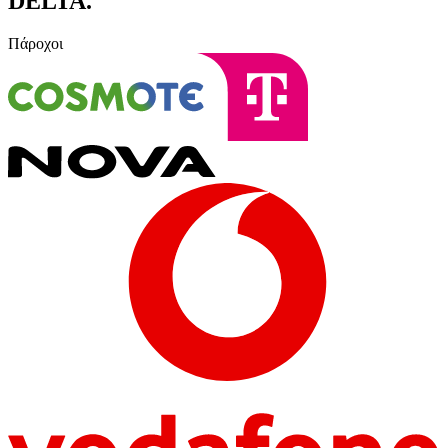
DELTA
.
Πάροχοι