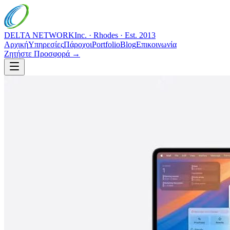
DELTA NETWORK
Inc. · Rhodes · Est. 2013
Αρχική
Υπηρεσίες
Πάροχοι
Portfolio
Blog
Επικοινωνία
Ζητήστε Προσφορά →