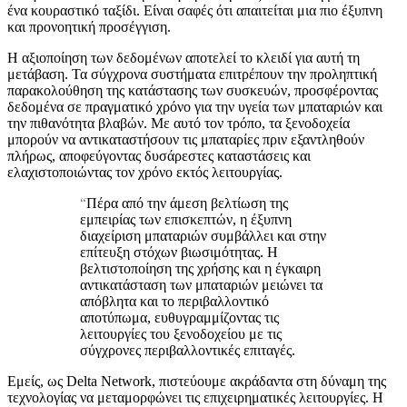
ένα κουραστικό ταξίδι. Είναι σαφές ότι απαιτείται μια πιο έξυπνη
και προνοητική προσέγγιση.
Η αξιοποίηση των δεδομένων αποτελεί το κλειδί για αυτή τη
μετάβαση. Τα σύγχρονα συστήματα επιτρέπουν την προληπτική
παρακολούθηση της κατάστασης των συσκευών, προσφέροντας
δεδομένα σε πραγματικό χρόνο για την υγεία των μπαταριών και
την πιθανότητα βλαβών. Με αυτό τον τρόπο, τα ξενοδοχεία
μπορούν να αντικαταστήσουν τις μπαταρίες πριν εξαντληθούν
πλήρως, αποφεύγοντας δυσάρεστες καταστάσεις και
ελαχιστοποιώντας τον χρόνο εκτός λειτουργίας.
“
Πέρα από την άμεση βελτίωση της
εμπειρίας των επισκεπτών, η έξυπνη
διαχείριση μπαταριών συμβάλλει και στην
επίτευξη στόχων βιωσιμότητας. Η
βελτιστοποίηση της χρήσης και η έγκαιρη
αντικατάσταση των μπαταριών μειώνει τα
απόβλητα και το περιβαλλοντικό
αποτύπωμα, ευθυγραμμίζοντας τις
λειτουργίες του ξενοδοχείου με τις
σύγχρονες περιβαλλοντικές επιταγές.
Εμείς, ως Delta Network, πιστεύουμε ακράδαντα στη δύναμη της
τεχνολογίας να μεταμορφώνει τις επιχειρηματικές λειτουργίες. Η