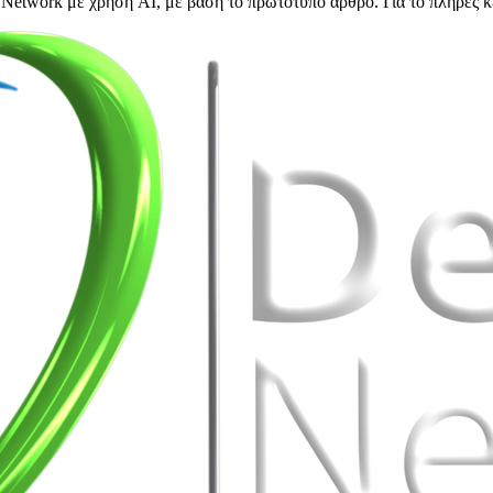
Network με χρήση AI, με βάση το πρωτότυπο άρθρο. Για το πλήρες κ