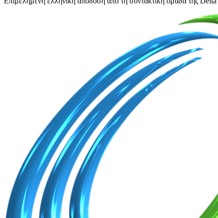
Επιμελημένη ελληνική απόδοση από τη συντακτική ομάδα της Delta 