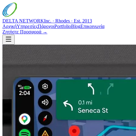
DELTA NETWORK
Inc. · Rhodes · Est. 2013
Αρχική
Υπηρεσίες
Πάροχοι
Portfolio
Blog
Επικοινωνία
Ζητήστε Προσφορά →