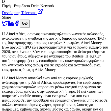
D
Πηγή · Επιμέλεια Delta Network
Developing Telecoms
Share
Η
Airtel Africa, ο παναφρικανικός τηλεπικοινωνιακός κολοσσός,
ανακοίνωσε την αναβολή της αρχικής δημόσιας προσφοράς (IPO)
της θυγατρικής της εταιρείας κινητών πληρωμών, Airtel Money.
Ενώ αρχικά η IPO είχε προγραμματιστεί για το πρώτο εξάμηνο του
2026, αναμένεται πλέον να πραγματοποιηθεί το δεύτερο εξάμηνο
του ίδιου έτους, σύμφωνα με αναφορές του Reuters. Η εξέλιξη
αυτή υπογραμμίζει την ευαισθησία των οικονομικών αγορών και
τον αντίκτυπό τους ακόμη και σε ισχυρές και αναπτυσσόμενες
επιχειρήσεις όπως η Airtel Money.
Η Airtel Money αποτελεί έναν από τους κύριους μοχλούς
ανάπτυξης για την Airtel Africa, προσφέροντας ένα ευρύ φάσμα
χρηματοοικονομικών υπηρεσιών μέσω κινητού τηλεφώνου σε
εκατομμύρια χρήστες στην αφρικανική ήπειρο. Η επέκταση των
υπηρεσιών mobile money είναι ένα φαινόμενο που έχει
μεταμορφώσει την πρόσβαση σε χρηματοπιστωτικές υπηρεσίες σε
πολλές αναπτυσσόμενες χώρες, προσφέροντας λύσεις για
πληρωμές, εμβάσματα, αποταμιεύσεις και δάνεια, ακόμη και σε