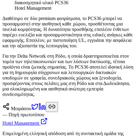
Hotel Management
Διαθέσιμο σε δύο premium φινιρίσματα, το PCS36 μπορεί να
προσαρμοστεί στην αισθητική κάθε χώρου, προσθέτοντας μια
πινελιά κομψότητας. Η δυνατότητα προσθήκης επιπλέον ένθετων
παρέχει ευελιξία και προσαρμοστικότητα στις ειδικές ανάγκες κάθε
εφαρμογής. Επιπλέον, με πιστοποίηση UL, εγγυάται την ασφάλεια
και την αξιοπιστία της λειτουργίας του.
Για την Delta Network στη Ρόδο, η οποία δραστηριοποιείται στον
τομέα των τηλεπικοινωνιών και των λύσεων δικτύωσης, τέτοια
προϊόντα είναι ζωτικής σημασίας. Το PCS36 αποτελεί ιδανική λύση
για τη δημιουργία σύγχρονων και λειτουργικών δικτυακών
υποδομών σε γραφεία, συνεδριακούς χώρους και ξενοδοχεία,
προσφέροντας στους πελάτες μας στη Ρόδο και στα Δωδεκάνησα,
μια ολοκληρωμένη και αισθητικά ανώτερη εμπειρία
συνδεσιμότητας.
Μοιράσου
— Πηγή πρωτοτύπου
Hotel Management
Επιμελημένη ελληνική απόδοση από τη συντακτική ομάδα της