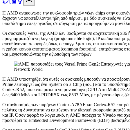
Η
AMD ανακοίνωσε την κυκλοφορία τριών νέων chips στην οικογένει
άρχισαν να αποστέλλονται ήδη από πέρυσι, με δύο συσκευές να είνα
υποσύστημα επεξεργασίας σε σύγκριση με τα προηγούμενα μοντέλα
Οι συσκευές Versal της AMD δεν βασίζονται σε αρχιτεκτονική x86
προγραμματιζόμενη λογική (programmable logic), IP κωδικοποίηση
απευθύνονται σε αγορές όπως ο επαγγελματικός οπτικοακουστικός τομ
η χρήση κοινού αποτυπώματος (common footprint), επιτρέποντας στ
και μεγιστοποιώντας την αξιοποίηση των πόρων.
Network World
Η AMD υποστηρίζει ότι αυτές οι συσκευές μπορούν να προσφέρουν έ
Prime λειτουργεί ως ένα System-on-a-Chip (SoC) και το υποσύστ
Cortex-R52, μια ενσωματωμένη μονοπύρηνη GPU Arm Mali-G78AE,
έως 6400 Mb/s και LPDDR5X έως 8533 Mb/s, με μέγιστο εύρος ζώνη
Ο συνδυασμός των πυρήνων Cortex-A78AE και Cortex-R52 επιτρέπε
πελάτες τη δυνατότητα να επιτύχουν την ιδανική ισορροπία μεταξύ
και IP. Όσον αφορά το λογισμικό, η AMD παρέχει το Vivado για σ
προσφέρει το Embedded Development Framework (EDF) βασισμένο σε 