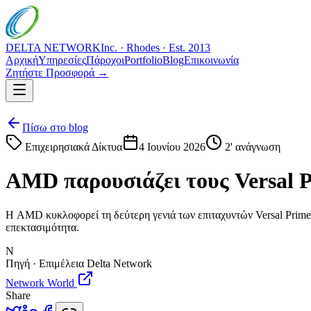
DELTA NETWORK
Inc. · Rhodes · Est. 2013
Αρχική
Υπηρεσίες
Πάροχοι
Portfolio
Blog
Επικοινωνία
Ζητήστε Προσφορά →
Πίσω στο blog
Επιχειρησιακά Δίκτυα
4 Ιουνίου 2026
2
' ανάγνωση
AMD παρουσιάζει τους Versal P
Η AMD κυκλοφορεί τη δεύτερη γενιά των επιταχυντών Versal Prime
επεκτασιμότητα.
N
Πηγή · Επιμέλεια Delta Network
Network World
Share