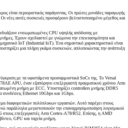
ρος είναι περιοριστικός παράγοντας. Οι πρώτες μονάδες παραγωγής
. Οι νέες αυτές συσκευές προσφέρουν βελτιστοποιημένο μέγεθος και
. Συνδυάζουν ενσωματωμένες CPU υψηλής απόδοσης με
νήμες. Έχουν σχεδιαστεί με γνώμονα την επεκτασιμότητα και
μηχανικό IoT (Industrial IoT). Ένα σημαντικό χαρακτηριστικό είναι
υποστηρίζει μια πλήρη γκάμα συσκευών, απλοποιώντας την ανάπτυξη
σύγκριση με τα υφιστάμενα προσαρμοστικά SoCs της. Το Versal
x-A78AE APU, έναν εξαπύρηνο επεξεργαστή πραγματικού χρόνου Arm
τωμένη μνήμη με ECC. Υποστηρίζει controllers μνήμης DDR5
α συνδέσεις Ethernet 10Gbps και 1Gbps.
σμα διαφορετικών πολύπλοκων εργασιών. Αυτό παρέχει στους
, ενώ παράλληλα μεγιστοποιούν την επαναχρησιμοποίηση λογισμικού
ικού στους επεξεργαστές Arm Cortex-A78/R52. Επίσης, η AMD
βίντεο, GPU και ταχεία μνήμη.