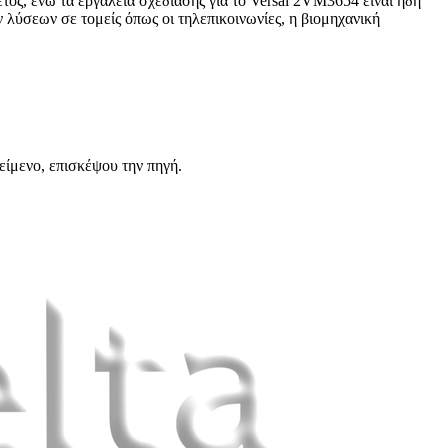
ος, ενώ τα εργαλεία σχεδίασης για το Versal 2VM3654 είναι ήδη
ν λύσεων σε τομείς όπως οι τηλεπικοινωνίες, η βιομηχανική
είμενο, επισκέψου την πηγή.