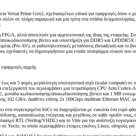
α Versal Prime Gen2, σχεδιασμένων ειδικά για εφαρμογές όπου ο χώ
ι πλέον σε πλήρη παραγωγή και μία τρίτη στα στάδια δειγματοληψίας
.
 ή FPGA, αλλά αποτελούν μια αρχιτεκτονική της ίδιας της εταιρείας
ς/αποκωδικοποίησης βίντεο και υποστήριξη για DDR5 και LPDDR5X μ
έας (Pro AV), οι ραδιοτηλεοπτικές μεταδόσεις (broadcast) και το βιο
ους σχεδιαστές να δημιουργήσουν μια ενιαία πλατφόρμα υλικού που 
ως και 5 φορές μεγαλύτερη υπολογιστική ισχύ (scalar compute) σε 
ημα επεξεργαστή του περιλαμβάνει μια τετραπύρηνη CPU Arm Corte
 μονάδα κωδικοποίησης/αποκωδικοποίησης βίντεο και 1 MB ενσωμα
ς 102 GB/s. Διαθέτει επίσης 2x 100Gbps multirate Ethernet MAC γι
ι στα συγκεκριμένα SoCs να διαχειρίζονται με ευκολία ένα ευρύ φά
 απόδοσης, κατανάλωσης ενέργειας και μεγέθους σε κάθε προϊόν τους
χεδιασμό RTL (Verilog/VHDL) και το Vitis για την ανάπτυξη λογισμ
Yocto, το οποίο περιλαμβάνει έτοιμες εικόνες Linux, οδηγούς για 