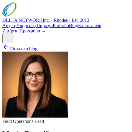
DELTA NETWORK
Inc. · Rhodes · Est. 2013
Αρχική
Υπηρεσίες
Πάροχοι
Portfolio
Blog
Επικοινωνία
Ζητήστε Προσφορά →
Πίσω στο blog
Field Operations Lead