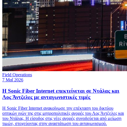
Field Operations
7 Μαΐ 2026
Η Sonic Fiber Internet επεκτείνεται σε Ντάλας και
Λος Άντζελες με ανταγωνιστικές τιμές
Η Sonic Fiber Internet ανακοίνωσε την επέκταση του δικτύου
οπτικών ινών της στις μητροπολιτικές αγορές του Λος Άντζελες και
του Ντάλας. Η είσοδος στις νέες αγορές συνοδεύεται από μείωση
τιμών, στοχεύοντας στην αναστάτωση του ανταγωνισμού.